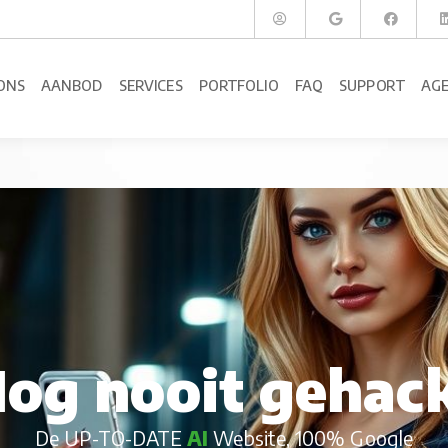
ONS
AANBOD
SERVICES
PORTFOLIO
FAQ
SUPPORT
AG
og nooit gehac
De UP-TO-DATE
AI
Website, 100% Google