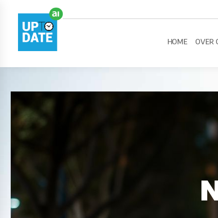
HOME
OVER 
N