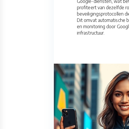
Google-diensten, wat bet
profiteert van dezelfde r
beveiligingsprotocollen d
Dit omvat automatische b
en monitoring door Googl
infrastructuur.