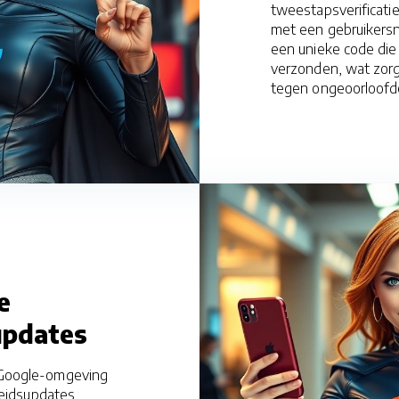
tweestapsverificatie
met een gebruikers
een unieke code die
verzonden, wat zorg
tegen ongeoorloofd
e
updates
 Google-omgeving
gheidsupdates