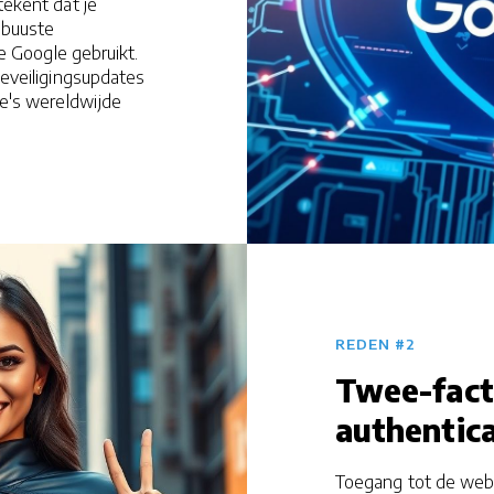
ekent dat je
obuuste
ie Google gebruikt.
eveiligingsupdates
e's wereldwijde
REDEN #2
Twee-fact
authentica
Toegang tot de webs