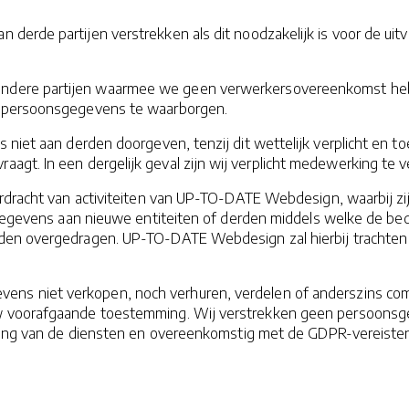
 derde partijen verstrekken als dit noodzakelijk is voor de ui
andere partijen waarmee we geen verwerkersovereenkomst hebb
w persoonsgegevens te waarborgen.
niet aan derden doorgeven, tenzij dit wettelijk verplicht en toe
agt. In een dergelijk geval zijn wij verplicht medewerking te v
erdracht van activiteiten van UP-TO-DATE Webdesign, waarbij zij 
w gegevens aan nieuwe entiteiten of derden middels welke de b
rden overgedragen. UP-TO-DATE Webdesign zal hierbij trachten 
s niet verkopen, noch verhuren, verdelen of anderszins comme
 voorafgaande toestemming. Wij verstrekken geen persoonsgeg
voering van de diensten en overeenkomstig met de GDPR-vereiste