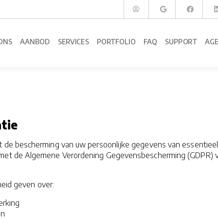
ONS
AANBOD
SERVICES
PORTFOLIO
FAQ
SUPPORT
AG
tie
 de bescherming van uw persoonlijke gegevens van essentieel 
met de Algemene Verordening Gegevensbescherming (GDPR) van
kheid geven over:
erking
en