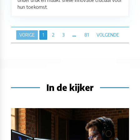
onder druk en maakt snelle innovatie cruciaal voor
hun toekomst.
VORIGE
1
2
3
…
81
VOLGENDE
In de kijker