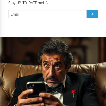
Stay UP-TO-DATE met
AI
.