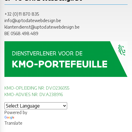
+32 (0)11 870 835
info@uptodatewebdesign.be
klantendienst@uptodatewebdesign.be
BE 0568.498.489
KMO-OPLEIDING NR: DV.O236055
KMO-ADVIES NR: DV.A238916
Powered by
Translate