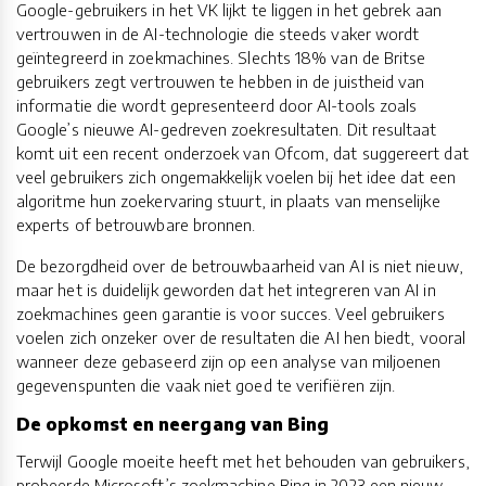
Google-gebruikers in het VK lijkt te liggen in het gebrek aan
vertrouwen in de AI-technologie die steeds vaker wordt
geïntegreerd in zoekmachines. Slechts 18% van de Britse
gebruikers zegt vertrouwen te hebben in de juistheid van
informatie die wordt gepresenteerd door AI-tools zoals
Google’s nieuwe AI-gedreven zoekresultaten. Dit resultaat
komt uit een recent onderzoek van Ofcom, dat suggereert dat
veel gebruikers zich ongemakkelijk voelen bij het idee dat een
algoritme hun zoekervaring stuurt, in plaats van menselijke
experts of betrouwbare bronnen.
De bezorgdheid over de betrouwbaarheid van AI is niet nieuw,
maar het is duidelijk geworden dat het integreren van AI in
zoekmachines geen garantie is voor succes. Veel gebruikers
voelen zich onzeker over de resultaten die AI hen biedt, vooral
wanneer deze gebaseerd zijn op een analyse van miljoenen
gegevenspunten die vaak niet goed te verifiëren zijn.
De opkomst en neergang van Bing
Terwijl Google moeite heeft met het behouden van gebruikers,
probeerde Microsoft’s zoekmachine Bing in 2023 een nieuw