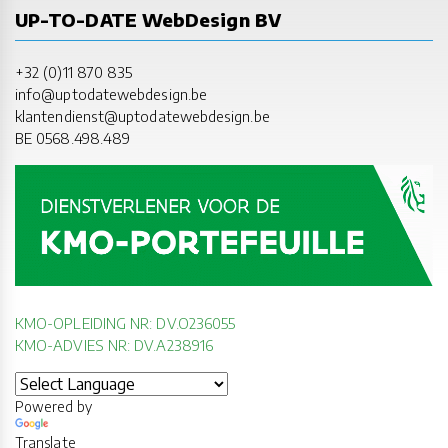
UP-TO-DATE WebDesign BV
+32 (0)11 870 835
info@uptodatewebdesign.be
klantendienst@uptodatewebdesign.be
BE 0568.498.489
KMO-OPLEIDING NR: DV.O236055
KMO-ADVIES NR: DV.A238916
Powered by
Translate