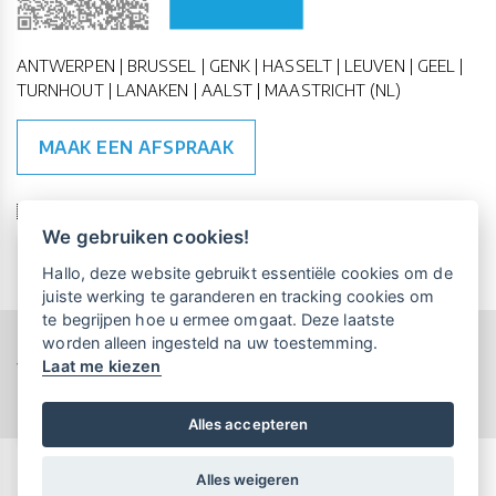
ANTWERPEN | BRUSSEL | GENK | HASSELT | LEUVEN | GEEL |
TURNHOUT | LANAKEN | AALST | MAASTRICHT (NL)
MAAK EEN AFSPRAAK
🇪🇺 🇧🇪
ESG Compliant
| 🇺🇳
SDG Doelen
We gebruiken cookies!
Vrijblijvende kennismaking?
Boek
Hallo, deze website gebruikt essentiële cookies om de
een persoonlijke demo.
juiste werking te garanderen en tracking cookies om
te begrijpen hoe u ermee omgaat. Deze laatste
worden alleen ingesteld na uw toestemming.
Copyright All Rights Reserved © 2015-2026 UP-TO-DATE
Laat me kiezen
WebDesign
Maandelijks gratis opleidingen
voor UP-TO-DATE Klanten:
Privacy & Cookies
Locations
Algemene Voorwaarden
Schrijf je nu in!
Alles accepteren
Alles weigeren