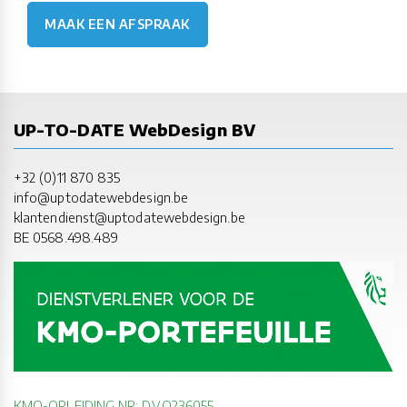
MAAK EEN AFSPRAAK
UP-TO-DATE WebDesign BV
+32 (0)11 870 835
info@uptodatewebdesign.be
klantendienst@uptodatewebdesign.be
BE 0568.498.489
KMO-OPLEIDING NR: DV.O236055