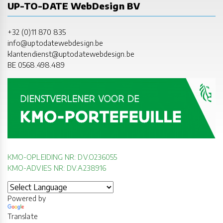
UP-TO-DATE WebDesign BV
+32 (0)11 870 835
info@uptodatewebdesign.be
klantendienst@uptodatewebdesign.be
BE 0568.498.489
KMO-OPLEIDING NR: DV.O236055
KMO-ADVIES NR: DV.A238916
Powered by
Translate