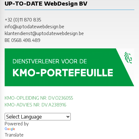
UP-TO-DATE WebDesign BV
+32 (0)11 870 835
info@uptodatewebdesign.be
klantendienst@uptodatewebdesign.be
BE 0568.498.489
KMO-OPLEIDING NR: DV.O236055
KMO-ADVIES NR: DV.A238916
Powered by
Translate