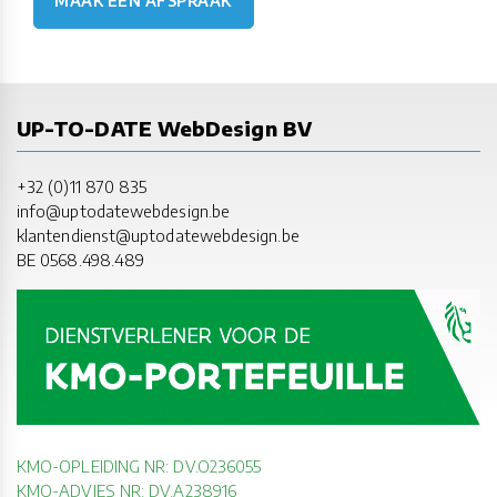
MAAK EEN AFSPRAAK
UP-TO-DATE WebDesign BV
+32 (0)11 870 835
info@uptodatewebdesign.be
klantendienst@uptodatewebdesign.be
BE 0568.498.489
KMO-OPLEIDING NR: DV.O236055
KMO-ADVIES NR: DV.A238916