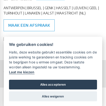
ANTWERPEN | BRUSSEL | GENK | HASSELT | LEUVEN | GEEL |
TURNHOUT | LANAKEN | AALST | MAASTRICHT (NL)
MAAK EEN AFSPRAAK
🇪🇺 🇧🇪
ESG Compliant
| 🇺🇳
SDG Doelen
We gebruiken cookies!
Vrijblijvende kennismaking?
Boek
Hallo, deze website gebruikt essentiële cookies om de
een persoonlijke demo.
juiste werking te garanderen en tracking cookies om
te begrijpen hoe u ermee omgaat. Deze laatste
worden alleen ingesteld na uw toestemming.
Copyright All Rights Reserved © 2015-2026 UP-TO-DATE
Laat me kiezen
WebDesign
Maandelijks gratis opleidingen
voor UP-TO-DATE Klanten:
Privacy & Cookies
Locations
Algemene Voorwaarden
Schrijf je nu in!
Alles accepteren
Alles weigeren