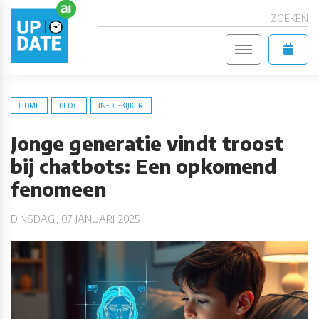
ZOEKEN
HOME
BLOG
IN-DE-KIJKER
Jonge generatie vindt troost
bij chatbots: Een opkomend
fenomeen
DINSDAG, 07 JANUARI 2025