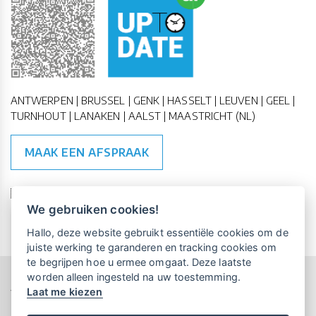
ANTWERPEN | BRUSSEL | GENK | HASSELT | LEUVEN | GEEL |
TURNHOUT | LANAKEN | AALST | MAASTRICHT (NL)
MAAK EEN AFSPRAAK
🇪🇺 🇧🇪
ESG Compliant
| 🇺🇳
SDG Doelen
We gebruiken cookies!
Vrijblijvende kennismaking?
Boek
Hallo, deze website gebruikt essentiële cookies om de
een persoonlijke demo.
juiste werking te garanderen en tracking cookies om
te begrijpen hoe u ermee omgaat. Deze laatste
worden alleen ingesteld na uw toestemming.
Copyright All Rights Reserved © 2015-2026 UP-TO-DATE
Laat me kiezen
WebDesign
Maandelijks gratis opleidingen
voor UP-TO-DATE Klanten:
Privacy & Cookies
Locations
Algemene Voorwaarden