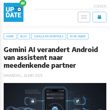
ZOEKEN
HOME
BLOG
GOOGLE-EN-WEBTOOLS
IN-DE-KIJKER
Gemini AI verandert Android
van assistent naar
meedenkende partner
MAANDAG, 26 MEI 2025