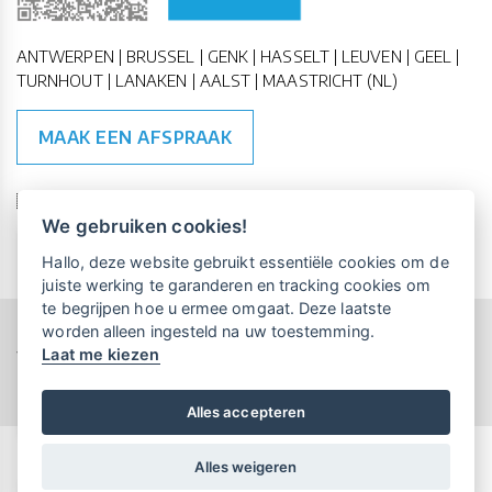
ANTWERPEN | BRUSSEL | GENK | HASSELT | LEUVEN | GEEL |
TURNHOUT | LANAKEN | AALST | MAASTRICHT (NL)
MAAK EEN AFSPRAAK
🇪🇺 🇧🇪
ESG Compliant
| 🇺🇳
SDG Doelen
We gebruiken cookies!
Vrijblijvende kennismaking?
Boek
Hallo, deze website gebruikt essentiële cookies om de
een persoonlijke demo.
juiste werking te garanderen en tracking cookies om
te begrijpen hoe u ermee omgaat. Deze laatste
worden alleen ingesteld na uw toestemming.
Copyright All Rights Reserved © 2015-2026 UP-TO-DATE
Laat me kiezen
Maandelijks gratis opleidingen
WebDesign
voor UP-TO-DATE Klanten:
Privacy & Cookies
Locations
Algemene Voorwaarden
Schrijf je nu in!
Alles accepteren
Alles weigeren