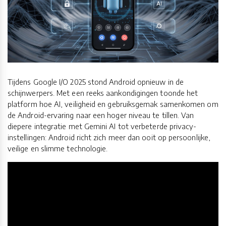
Tijdens Google I/O 2025 stond Android opnieuw in de
schijnwerpers. Met een reeks aankondigingen toonde het
platform hoe AI, veiligheid en gebruiksgemak samenkomen om
de Android-ervaring naar een hoger niveau te tillen. Van
diepere integratie met Gemini AI tot verbeterde privacy-
instellingen: Android richt zich meer dan ooit op persoonlijke,
veilige en slimme technologie.