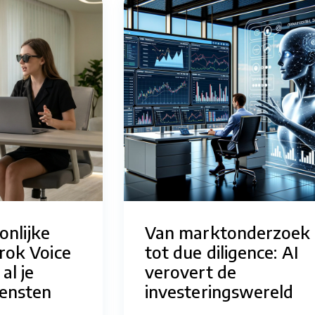
onlijke
Van marktonderzoek
Grok Voice
tot due diligence: AI
al je
verovert de
iensten
investeringswereld