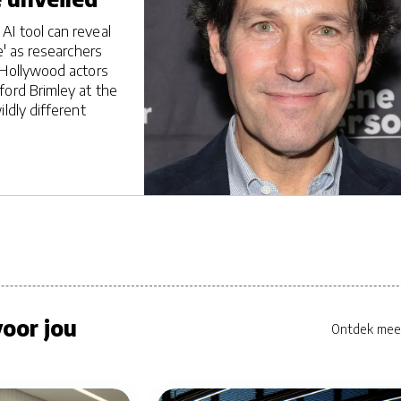
I tool can reveal
e' as researchers
 Hollywood actors
ford Brimley at the
ildly different
oor jou
Ontdek mee