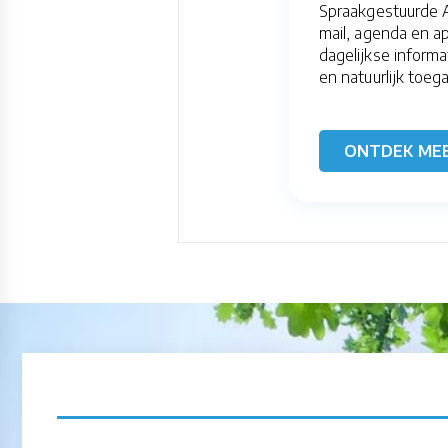
Spraakgestuurde A
mail, agenda en a
dagelijkse inform
en natuurlijk toeg
ONTDEK ME