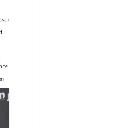
k van
d
j
n te
en.