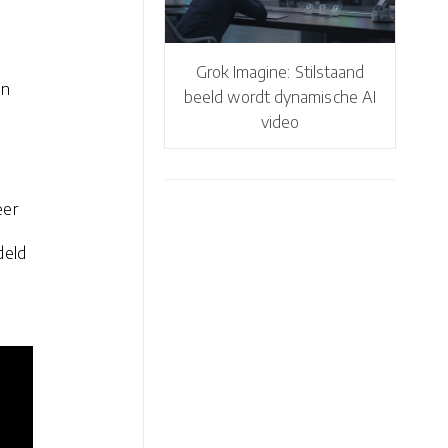
Grok Imagine: Stilstaand
en
beeld wordt dynamische AI
video
eer
deld