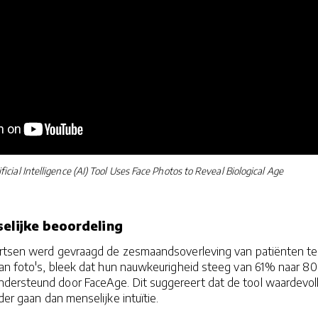
ficial Intelligence (AI) Tool Uses Face Photos to Reveal Biological Age
selijke beoordeling
 artsen werd gevraagd de zesmaandsoverleving van patiënten te
van foto's, bleek dat hun nauwkeurigheid steeg van 61% naar 8
ersteund door FaceAge. Dit suggereert dat de tool waardevol
der gaan dan menselijke intuïtie.