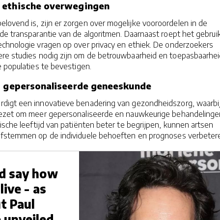
 ethische overwegingen
lovend is, zijn er zorgen over mogelijke vooroordelen in de
de transparantie van de algoritmen. Daarnaast roept het gebrui
chnologie vragen op over privacy en ethiek. De onderzoekers
re studies nodig zijn om de betrouwbaarheid en toepasbaarhei
 populaties te bevestigen.
g gepersonaliseerde geneeskunde
digt een innovatieve benadering van gezondheidszorg, waarbi
gezet om meer gepersonaliseerde en nauwkeurige behandelinge
ische leeftijd van patiënten beter te begrijpen, kunnen artsen
afstemmen op de individuele behoeften en prognoses verbeter
ld say how
live - as
t Paul
 unveiled