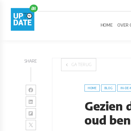
HOME
OVER 
SHARE
GA TERUG
HOME
BLOG
IN-DE-
Gezien 
oud ben 