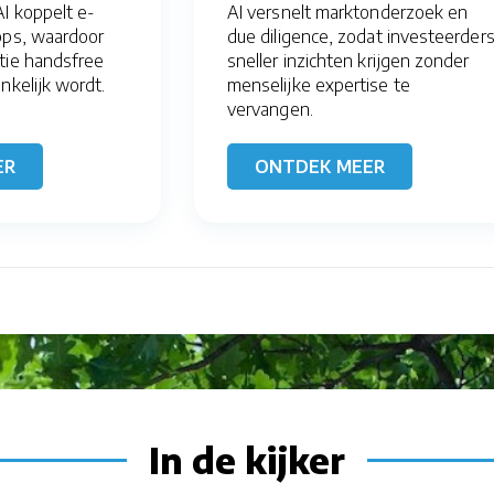
I koppelt e-
AI versnelt marktonderzoek en
pps, waardoor
due diligence, zodat investeerder
atie handsfree
sneller inzichten krijgen zonder
ankelijk wordt.
menselijke expertise te
vervangen.
ER
ONTDEK MEER
In de kijker