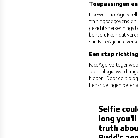
Toepassingen en
Hoewel FaceAge veelbe
trainingsgegevens en 
gezichtsherkenningste
benadrukken dat verde
van FaceAge in diverse
Een stap richtin
FaceAge vertegenwoor
technologie wordt in
bieden. Door de biolog
behandelingen beter 
Selfie cou
long you'll 
truth abou
Rudd's age