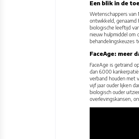
Een blik in de t
Wetenschappers van M
ontwikkeld, genaamd 
biologische leeftijd v
nieuw hulpmiddel om 
behandelingskeuzes t
FaceAge: meer da
FaceAge is getraind o
dan 6.000 kankerpatiën
verband houden met ve
vijf jaar ouder lijken d
biologisch ouder uitzi
overlevingskansen, on