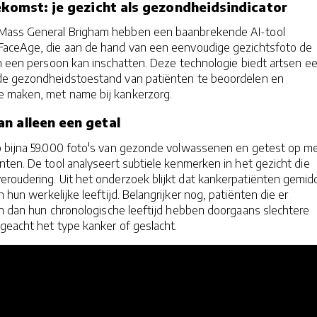
oekomst: je gezicht als gezondheidsindicator
ass General Brigham hebben een baanbrekende AI-tool
FaceAge, die aan de hand van een eenvoudige gezichtsfoto de
an een persoon kan inschatten. Deze technologie biedt artsen e
de gezondheidstoestand van patiënten te beoordelen en
e maken, met name bij kankerzorg.
n alleen een getal
p bijna 59.000 foto's van gezonde volwassenen en getest op m
ten. De tool analyseert subtiele kenmerken in het gezicht die
roudering. Uit het onderzoek blijkt dat kankerpatiënten gemid
an hun werkelijke leeftijd. Belangrijker nog, patiënten die er
en dan hun chronologische leeftijd hebben doorgaans slechtere
geacht het type kanker of geslacht.