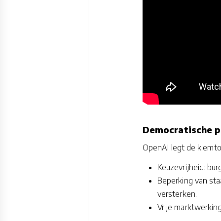
Democratische pr
OpenAI legt de klemto
Keuzevrijheid: bur
Beperking van sta
versterken.
Vrije marktwerkin