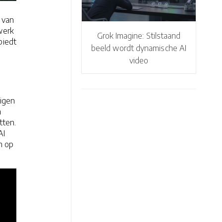
 van
werk
Grok Imagine: Stilstaand
biedt
beeld wordt dynamische AI
video
eigen
h
tten.
AI
n op