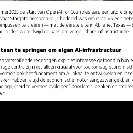
ei 2025 de start van OpenAI for Countries aan, een uitbreiding
 Waar Stargate oorspronkelijk bedoeld was om in de VS een net
mpussen te creëren — met de eerste site in Abilene, Texas — 
u landen wereldwijd de kans om vergelijkbare infrastructurele
n.
aan te springen om eigen AI‑infrastructuur
 verschillende regeringen expliciet interesse getoond in hun 
htige centra zijn niet alleen cruciaal voor toekomstig economisc
r vormen ook het fundament om AI lokaal te ontwikkelen en inze
raken hebben altijd de economische motor aangezwengeld, en 
ndingrijkheid te vermenigvuldigen” door leren, denken en creëre
en.