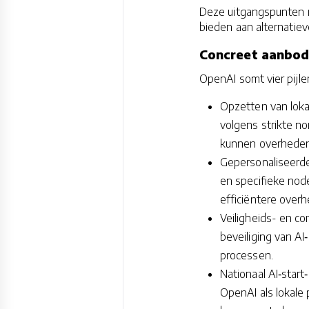
Deze uitgangspunten 
bieden aan alternatiev
Concreet aanbod
OpenAI somt vier pijl
Opzetten van loka
volgens strikte n
kunnen overheden 
Gepersonaliseerde
en specifieke nod
efficiëntere overh
Veiligheids- en co
beveiliging van A
processen.
Nationaal AI‑start
OpenAI als lokale