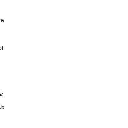
che
of
,
ng
 de