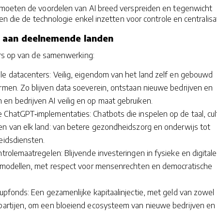
moeten de voordelen van AI breed verspreiden en tegenwicht
en die de technologie enkel inzetten voor controle en centralisat
 aan deelnemende landen
ers op van de samenwerking:
le datacenters: Veilig, eigendom van het land zelf en gebouwd
ormen. Zo blijven data soeverein, ontstaan nieuwe bedrijven en
en bedrijven AI veilig en op maat gebruiken.
 ChatGPT‑implementaties: Chatbots die inspelen op de taal, cul
en van elk land: van betere gezondheidszorg en onderwijs tot
eidsdiensten.
ntrolemaatregelen: Blijvende investeringen in fysieke en digitale
I‑modellen, met respect voor mensenrechten en democratische
‑upfonds: Een gezamenlijke kapitaalinjectie, met geld van zowel
 partijen, om een bloeiend ecosysteem van nieuwe bedrijven en