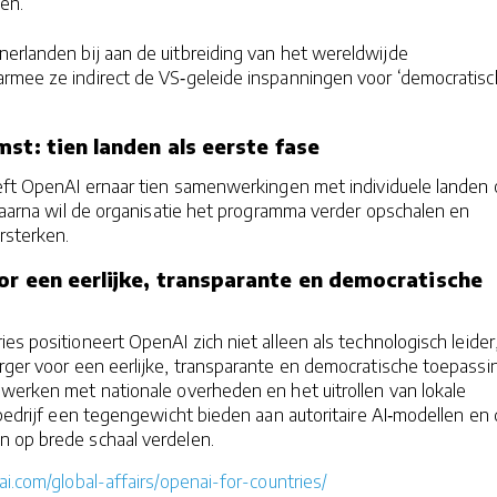
en.
erlanden bij aan de uitbreiding van het wereldwijde
rmee ze indirect de VS‑geleide inspanningen voor ‘democratis
st: tien landen als eerste fase
eeft OpenAI ernaar tien samenwerkingen met individuele landen 
 Daarna wil de organisatie het programma verder opschalen en
rsterken.
or een eerlijke, transparante en democratische
es positioneert OpenAI zich niet alleen als technologisch leider
rger voor een eerlijke, transparante en democratische toepassi
 werken met nationale overheden en het uitrollen van lokale
t bedrijf een tegengewicht bieden aan autoritaire AI‑modellen en
 op brede schaal verdelen.
ai.com/global-affairs/openai-for-countries/