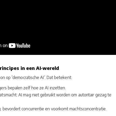
incipes in een AI‑wereld
on op ‘democratische AI’. Dat betekent:
gers bepalen zelf hoe ze AI inzetten.
atsmacht: AI mag niet gebruikt worden om autoritair gezag te
g: bevordert concurrentie en voorkomt machtsconcentratie.