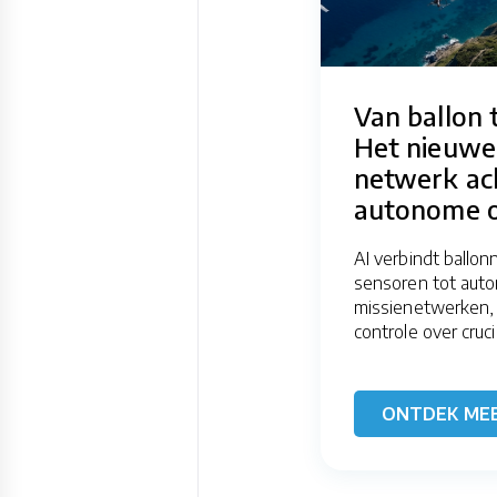
Van ballon 
Het nieuwe
netwerk ac
autonome o
AI verbindt ballo
sensoren tot aut
missienetwerken,
controle over cruci
ONTDEK ME