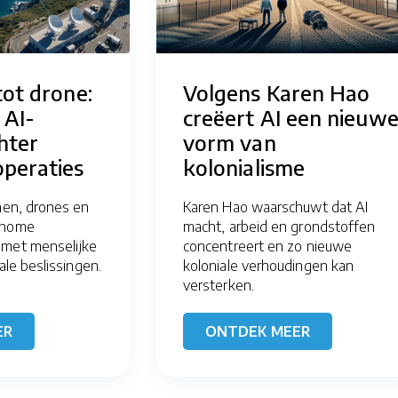
tot drone:
Volgens Karen Hao
 AI-
creëert AI een nieuw
hter
vorm van
peraties
kolonialisme
nnen, drones en
Karen Hao waarschuwt dat AI
onome
macht, arbeid en grondstoffen
 met menselijke
concentreert en zo nieuwe
ale beslissingen.
koloniale verhoudingen kan
versterken.
ER
ONTDEK MEER