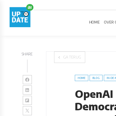
HOME
OVER 
SHARE
GA TERUG
HOME
BLOG
IN-DE-
OpenAI 
Democra