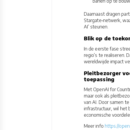
banen op te bouw
Daarnaast dragen partn
Stargate‑netwerk, waa
AI’ steunen.
Blik op de toekom
In de eerste fase str
regio’s te realiseren.
wereldwijde impact ve
Pleitbezorger vo
toepassing
Met OpenAI for Countri
maar ook als pleitbezo
van AI. Door samen te
infrastructuur, wil he
economische voordelen
Meer info
https://open