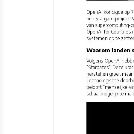
OpenAI kondigde op 7 m
hun Stargate‑project.
van supercomputing‑ca
OpenAI for Countries n
systemen op te zette
Waarom landen st
Volgens OpenAI hebben
“Stargates”. Deze krac
herstel en groei, maa
Technologische doorb
belooft “menselijke vi
schaal mogelijk te mak