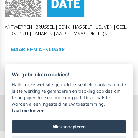
ANTWERPEN | BRUSSEL | GENK | HASSELT | LEUVEN | GEEL |
TURNHOUT | LANAKEN | AALST | MAASTRICHT (NL)
MAAK EEN AFSPRAAK
🇪🇺 🇧🇪
ESG Compliant
| 🇺🇳
SDG Doelen
We gebruiken cookies!
Vrijblijvende kennismaking?
Boek
Hallo, deze website gebruikt essentiële cookies om de
een persoonlijke demo.
juiste werking te garanderen en tracking cookies om
te begrijpen hoe u ermee omgaat. Deze laatste
worden alleen ingesteld na uw toestemming.
Copyright All Rights Reserved © 2015-2026 UP-TO-DATE
Laat me kiezen
WebDesign
Maandelijks gratis opleidingen
voor UP-TO-DATE Klanten:
Privacy & Cookies
Locations
Algemene Voorwaarden
Schrijf je nu in!
Alles accepteren