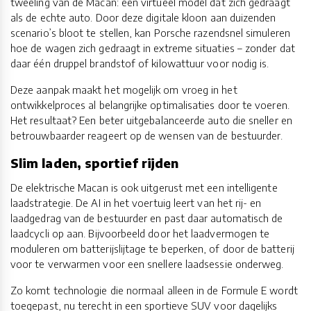
tweeling van de Macan: een virtueel model dat zich gedraagt
als de echte auto. Door deze digitale kloon aan duizenden
scenario’s bloot te stellen, kan Porsche razendsnel simuleren
hoe de wagen zich gedraagt in extreme situaties – zonder dat
daar één druppel brandstof of kilowattuur voor nodig is.
Deze aanpak maakt het mogelijk om vroeg in het
ontwikkelproces al belangrijke optimalisaties door te voeren.
Het resultaat? Een beter uitgebalanceerde auto die sneller en
betrouwbaarder reageert op de wensen van de bestuurder.
Slim laden, sportief rijden
De elektrische Macan is ook uitgerust met een intelligente
laadstrategie. De AI in het voertuig leert van het rij- en
laadgedrag van de bestuurder en past daar automatisch de
laadcycli op aan. Bijvoorbeeld door het laadvermogen te
moduleren om batterijslijtage te beperken, of door de batterij
voor te verwarmen voor een snellere laadsessie onderweg.
Zo komt technologie die normaal alleen in de Formule E wordt
toegepast, nu terecht in een sportieve SUV voor dagelijks