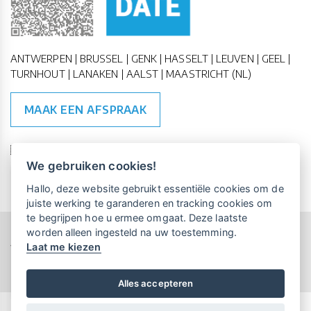
ANTWERPEN | BRUSSEL | GENK | HASSELT | LEUVEN | GEEL |
TURNHOUT | LANAKEN | AALST | MAASTRICHT (NL)
MAAK EEN AFSPRAAK
🇪🇺 🇧🇪
ESG Compliant
| 🇺🇳
SDG Doelen
We gebruiken cookies!
Vrijblijvende kennismaking?
Boek
Hallo, deze website gebruikt essentiële cookies om de
een persoonlijke demo.
juiste werking te garanderen en tracking cookies om
te begrijpen hoe u ermee omgaat. Deze laatste
worden alleen ingesteld na uw toestemming.
Copyright All Rights Reserved © 2015-2026 UP-TO-DATE
Laat me kiezen
WebDesign
Maandelijks gratis opleidingen
voor UP-TO-DATE Klanten:
Privacy & Cookies
Locations
Algemene Voorwaarden
Schrijf je nu in!
Alles accepteren