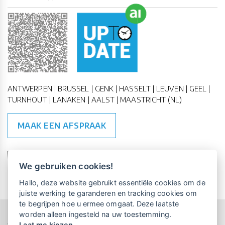
ANTWERPEN | BRUSSEL | GENK | HASSELT | LEUVEN | GEEL |
TURNHOUT | LANAKEN | AALST | MAASTRICHT (NL)
MAAK EEN AFSPRAAK
🇪🇺 🇧🇪
ESG Compliant
| 🇺🇳
SDG Doelen
We gebruiken cookies!
Vrijblijvende kennismaking?
Boek
Hallo, deze website gebruikt essentiële cookies om de
een persoonlijke demo.
juiste werking te garanderen en tracking cookies om
te begrijpen hoe u ermee omgaat. Deze laatste
worden alleen ingesteld na uw toestemming.
Copyright All Rights Reserved © 2015-2026 UP-TO-DATE
Laat me kiezen