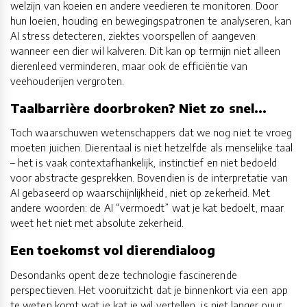
welzijn van koeien en andere veedieren te monitoren. Door
hun loeien, houding en bewegingspatronen te analyseren, kan
AI stress detecteren, ziektes voorspellen of aangeven
wanneer een dier wil kalveren. Dit kan op termijn niet alleen
dierenleed verminderen, maar ook de efficiëntie van
veehouderijen vergroten.
Taalbarrière doorbroken? Niet zo snel...
Toch waarschuwen wetenschappers dat we nog niet te vroeg
moeten juichen. Dierentaal is niet hetzelfde als menselijke taal
– het is vaak contextafhankelijk, instinctief en niet bedoeld
voor abstracte gesprekken. Bovendien is de interpretatie van
AI gebaseerd op waarschijnlijkheid, niet op zekerheid. Met
andere woorden: de AI “vermoedt” wat je kat bedoelt, maar
weet het niet met absolute zekerheid.
Een toekomst vol dierendialoog
Desondanks opent deze technologie fascinerende
perspectieven. Het vooruitzicht dat je binnenkort via een app
te weten komt wat je kat je wil vertellen, is niet langer puur