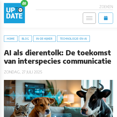
ZOEKEN
HOME
BLOG
IN-DE-KIJKER
TECHNOLOGIE-EN-AI
AI als dierentolk: De toekomst
van interspecies communicatie
ZONDAG, 27 JULI 2025