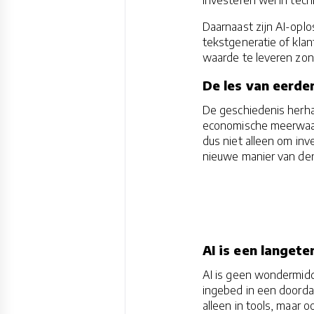
Daarnaast zijn AI-opl
tekstgeneratie of kla
waarde te leveren zond
De les van eerde
De geschiedenis herha
economische meerwaard
dus niet alleen om inve
nieuwe manier van de
AI is een langete
AI is geen wondermidd
ingebed in een doordac
alleen in tools, maar 