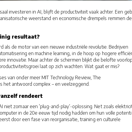
al investeren in AI, blijft de productiviteit vaak achter. Een ge
ganisatorische weerstand en economische drempels remmen de
inig resultaat?
 als de motor van een nieuwe industriële revolutie. Bedrijven
tomatisering en machine learning, in de hoop op hogere efficiën
ere innovatie. Maar achter de schermen blijkt die belofte voorlo
productiviteitsgroei laat op zich wachten. Wat gaat er mis?
yses van onder meer MIT Technology Review, The
is het antwoord complex – en veelzeggend.
anzelf rendeert
I niet zomaar een ‘plug-and-play’-oplossing. Net zoals elektrici
computer in de 20e eeuw tijd nodig hadden om hun volle potenti
eerst door een fase van reorganisatie, training en culturele