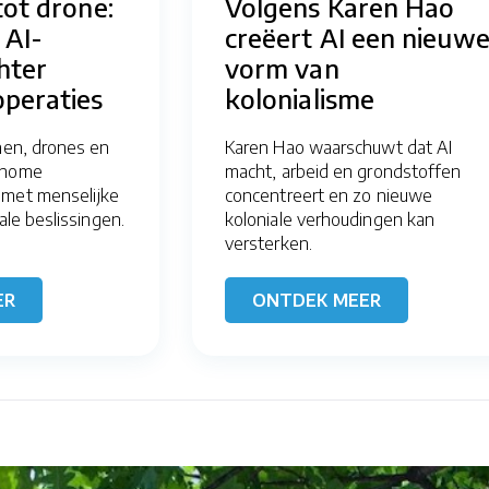
tot drone:
Volgens Karen Hao
 AI-
creëert AI een nieuw
hter
vorm van
peraties
kolonialisme
nnen, drones en
Karen Hao waarschuwt dat AI
onome
macht, arbeid en grondstoffen
 met menselijke
concentreert en zo nieuwe
ale beslissingen.
koloniale verhoudingen kan
versterken.
ER
ONTDEK MEER