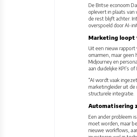
De Britse econoom Daro
oplevert in plaats van 
de rest blijft achter. 
overspoeld door AI-ini
Marketing loopt
Uit een nieuw rapport 
omarmen, maar geen he
Midjourney en persona
aan duidelijke KPI’s o
“AI wordt vaak ingezet
marketingleider uit de 
structurele integratie.
Automatisering z
Een ander probleem is
moet worden, maar bed
nieuwe workflows, aan
investeren wel in tec