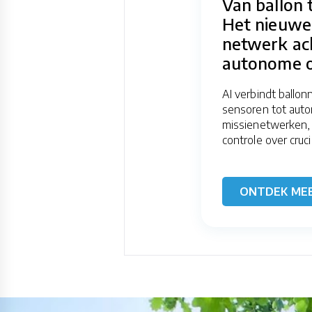
Van ballon 
Het nieuwe
netwerk ac
autonome o
AI verbindt ballo
sensoren tot aut
missienetwerken,
controle over cruci
ONTDEK ME