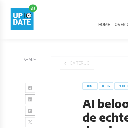
HOME
OVER 
SHARE
GA TERUG
HOME
BLOG
IN-DE-
AI beloo
de echt