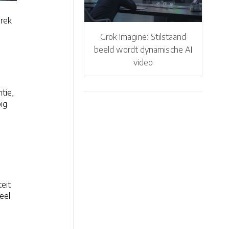
brek
Grok Imagine: Stilstaand
beeld wordt dynamische AI
video
tie,
pig
teit
eel