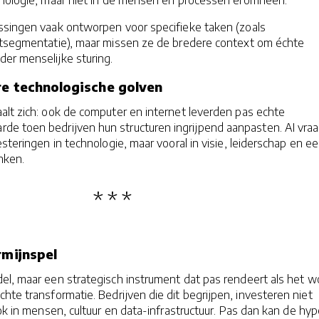
ossingen vaak ontworpen voor specifieke taken (zoals
ntsegmentatie), maar missen ze de bredere context om échte
er menselijke sturing.
re technologische golven
alt zich: ook de computer en internet leverden pas echte
e toen bedrijven hun structuren ingrijpend aanpasten. AI vraa
steringen in technologie, maar vooral in visie, leiderschap en e
nken.
rmijnspel
el, maar een strategisch instrument dat pas rendeert als het w
hte transformatie. Bedrijven die dit begrijpen, investeren niet
ook in mensen, cultuur en data-infrastructuur. Pas dan kan de hy