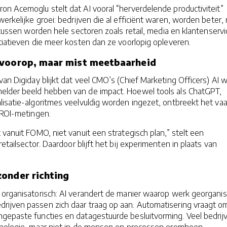
n Acemoglu stelt dat AI vooral “herverdelende productiviteit”
werkelijke groei: bedrijven die al efficiënt waren, worden beter,
Intussen worden hele sectoren zoals retail, media en klantenservi
tiatieven die meer kosten dan ze voorlopig opleveren.
 voorop, maar mist meetbaarheid
van Digiday blijkt dat veel CMO’s (Chief Marketing Officers) AI w
lder beeld hebben van de impact. Hoewel tools als ChatGPT,
lisatie-algoritmes veelvuldig worden ingezet, ontbreekt het va
f ROI-metingen.
 vanuit FOMO, niet vanuit een strategisch plan,” stelt een
retailsector. Daardoor blijft het bij experimenten in plaats van
onder richting
 organisatorisch: AI verandert de manier waarop werk georgani
rijven passen zich daar traag op aan. Automatisering vraagt o
gepaste functies en datagestuurde besluitvorming. Veel bedrij
hnologie, maar niet in de mensen en processen eromheen.