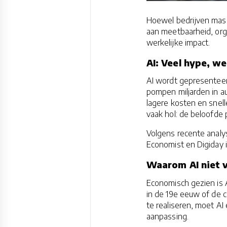
Hoewel bedrijven massa
aan meetbaarheid, or
werkelijke impact.
AI: Veel hype, we
AI wordt gepresenteerd
pompen miljarden in au
lagere kosten en snell
vaak hol: de beloofde 
Volgens recente anal
Economist en Digiday 
Waarom AI niet v
Economisch gezien is A
in de 19e eeuw of de 
te realiseren, moet AI 
aanpassing.