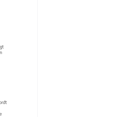
gt
en
ordt
pe