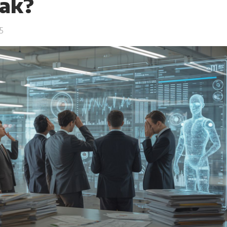
ak?
5