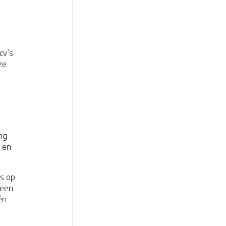
cv’s
ze
ng
, en
s op
 een
én