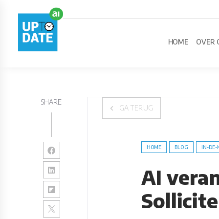
HOME
OVER 
SHARE
GA TERUG
HOME
BLOG
IN-DE-
AI veran
Sollicit