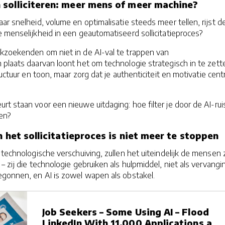
solliciteren: meer mens of meer machine?
ar snelheid, volume en optimalisatie steeds meer tellen, rijst d
e menselijkheid in een geautomatiseerd sollicitatieproces?
kzoekenden om niet in de AI-val te trappen van
plaats daarvan loont het om technologie strategisch in te zett
tructuur en toon, maar zorg dat je authenticiteit en motivatie cent
t staan voor een nieuwe uitdaging: hoe filter je door de AI-ru
en?
n het sollicitatieproces is niet meer te stoppen
 technologische verschuiving, zullen het uiteindelijk de mensen z
– zij die technologie gebruiken als hulpmiddel, niet als vervangi
egonnen, en AI is zowel wapen als obstakel.
Job Seekers – Some Using AI – Flood
LinkedIn With 11,000 Applications a