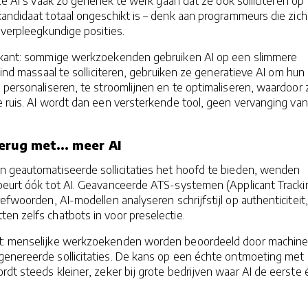
ze AI’s vaak zó generiek te werk gaan dat ze ook solliciteren op
andidaat totaal ongeschikt is – denk aan programmeurs die zich
 verpleegkundige posities.
e kant: sommige werkzoekenden gebruiken AI op een slimmere
lind massaal te solliciteren, gebruiken ze generatieve AI om hun 
 personaliseren, te stroomlijnen en te optimaliseren, waardoor 
 ruis. AI wordt dan een versterkende tool, geen vervanging van
erug met... meer AI
 geautomatiseerde sollicitaties het hoofd te bieden, wenden
 beurt óók tot AI. Geavanceerde ATS-systemen (Applicant Tracki
refwoorden, AI-modellen analyseren schrijfstijl op authenticiteit
en zelfs chatbots in voor preselectie.
it: menselijke werkzoekenden worden beoordeeld door machine
enereerde sollicitaties. De kans op een échte ontmoeting met
ordt steeds kleiner, zeker bij grote bedrijven waar AI de eerste 