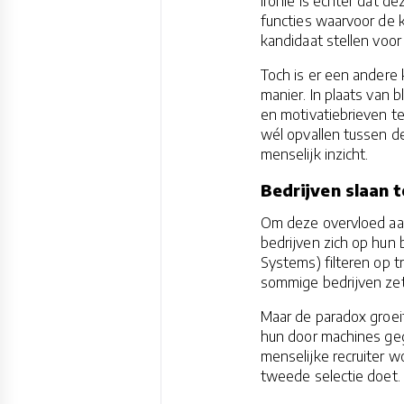
ironie is echter dat de
functies waarvoor de k
kandidaat stellen voor
Toch is er een ander
manier. In plaats van b
en motivatiebrieven te
wél opvallen tussen de
menselijk inzicht.
Bedrijven slaan t
Om deze overvloed aan
bedrijven zich op hun
Systems) filteren op t
sommige bedrijven zett
Maar de paradox groe
hun door machines geg
menselijke recruiter w
tweede selectie doet.