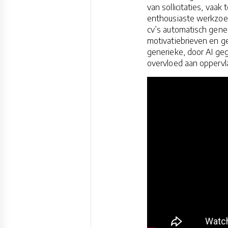
van sollicitaties, vaak
enthousiaste werkzoek
cv’s automatisch gene
motivatiebrieven en g
generieke, door AI geg
overvloed aan oppervla