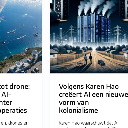
tot drone:
Volgens Karen Hao
 AI-
creëert AI een nieuw
hter
vorm van
peraties
kolonialisme
nnen, drones en
Karen Hao waarschuwt dat AI