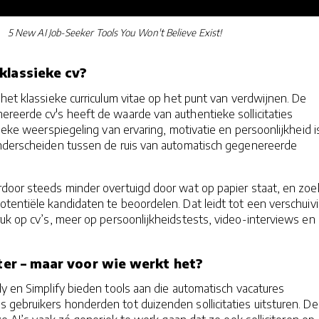
5 New AI Job-Seeker Tools You Won't Believe Exist!
klassieke cv?
het klassieke curriculum vitae op het punt van verdwijnen. De
reerde cv's heeft de waarde van authentieke sollicitaties
nieke weerspiegeling van ervaring, motivatie en persoonlijkheid i
onderscheiden tussen de ruis van automatisch gegenereerde
door steeds minder overtuigd door wat op papier staat, en zo
tentiële kandidaten te beoordelen. Dat leidt tot een verschuiv
uk op cv’s, meer op persoonlijkheidstests, video-interviews en 
eter – maar voor wie werkt het?
y en Simplify bieden tools aan die automatisch vacatures
gebruikers honderden tot duizenden sollicitaties uitsturen. De