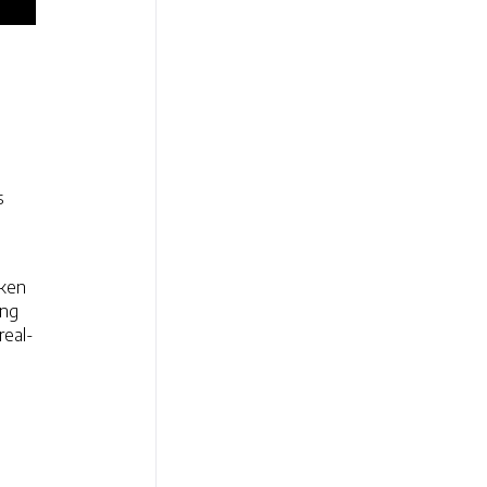
s
eken
ing
real-