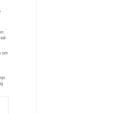
e
en:
raal
is om
ijn
ng.