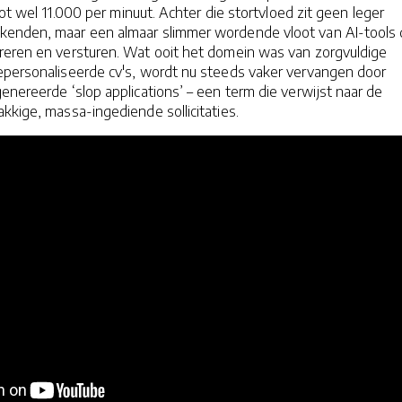
 tot wel 11.000 per minuut. Achter die stortvloed zit geen leger
enden, maar een almaar slimmer wordende vloot van AI-tools 
reren en versturen. Wat ooit het domein was van zorgvuldige
epersonaliseerde cv's, wordt nu steeds vaker vervangen door
enereerde ‘slop applications’ – een term die verwijst naar de
kkige, massa-ingediende sollicitaties.