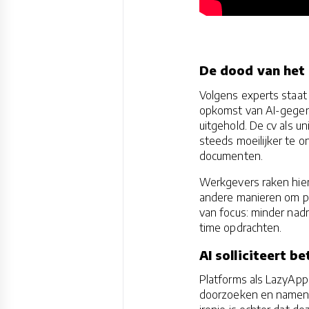
De dood van het 
Volgens experts staat 
opkomst van AI-gegene
uitgehold. De cv als u
steeds moeilijker te 
documenten.
Werkgevers raken hier
andere manieren om po
van focus: minder nadr
time opdrachten.
AI solliciteert b
Platforms als LazyAppl
doorzoeken en namens 