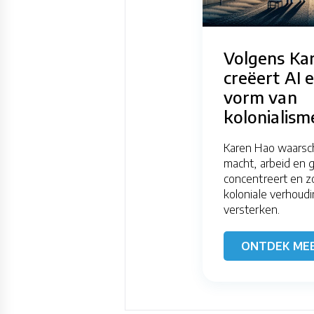
Volgens Ka
creëert AI 
vorm van
kolonialism
Karen Hao waarsc
macht, arbeid en 
concentreert en 
koloniale verhoud
versterken.
ONTDEK ME