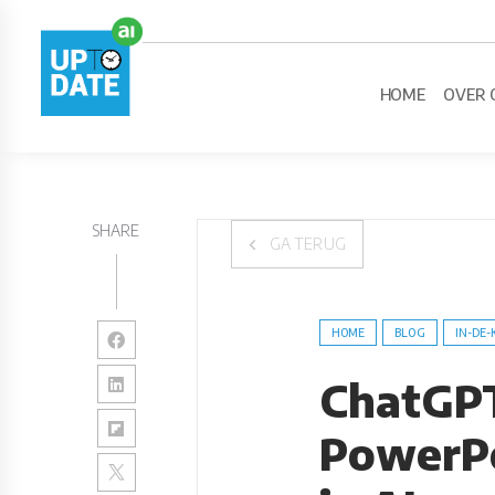
HOME
OVER 
SHARE
GA TERUG
HOME
BLOG
IN-DE-
ChatGP
PowerPo