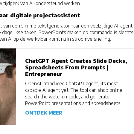
w tijdperk van AI-ondersteund werken.
aar digitale projectassistent
 van een slimme tekstgenerator naar een veelzijdige AI-agent 
e dagelijkse taken. PowerPoints maken op commando is slechts
an AI op de werkvloer komt nu in stroomversnelling.
ChatGPT Agent Creates Slide Decks,
Spreadsheets From Prompts |
Entrepreneur
OpenAI introduced ChatGPT agent, its most
capable AI agent yet. The tool can shop online,
search the web, run code, and generate
PowerPoint presentations and spreadsheets.
ONTDEK MEER