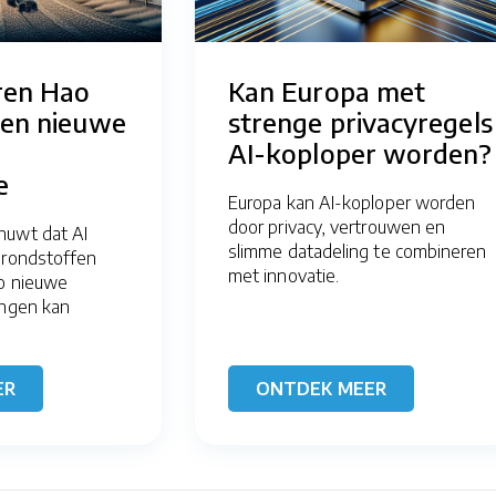
ren Hao
Kan Europa met
een nieuwe
strenge privacyregels
AI-koploper worden?
e
Europa kan AI-koploper worden
door privacy, vertrouwen en
huwt dat AI
slimme datadeling te combineren
grondstoffen
met innovatie.
zo nieuwe
ingen kan
ER
ONTDEK MEER