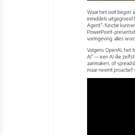
Waar het ooit begon a
inmiddels uitgegroeid 
Agent”-functie kunne
PowerPoint-presentati
vormgeving: alles word
Volgens OpenAI, het be
AI” — een AI die zelf
aanmaken, of spreadsh
maar neemt proactief 