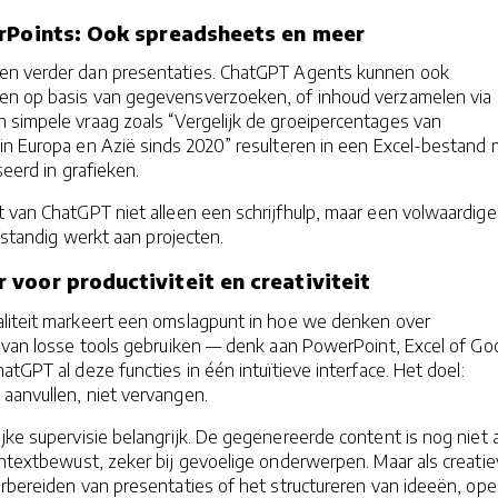
rPoints: Ook spreadsheets en meer
ken verder dan presentaties. ChatGPT Agents kunnen ook
en op basis van gegevensverzoeken, of inhoud verzamelen via
 simpele vraag zoals “Vergelijk de groeipercentages van
in Europa en Azië sinds 2020” resulteren in een Excel-bestand 
seerd in grafieken.
 van ChatGPT niet alleen een schrijfhulp, maar een volwaardige
lfstandig werkt aan projecten.
voor productiviteit en creativiteit
liteit markeert een omslagpunt in hoe we denken over
s van losse tools gebruiken — denk aan PowerPoint, Excel of Go
atGPT al deze functies in één intuïtieve interface. Het doel:
aanvullen, niet vervangen.
ijke supervisie belangrijk. De gegenereerde content is nog niet a
ontextbewust, zeker bij gevoelige onderwerpen. Maar als creati
rbereiden van presentaties of het structureren van ideeën, ope