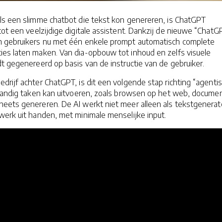
ls een slimme chatbot die tekst kon genereren, is ChatGPT
tot een veelzijdige digitale assistent. Dankzij de nieuwe “ChatG
n gebruikers nu met één enkele prompt automatisch complete
es laten maken. Van dia-opbouw tot inhoud en zelfs visuele
t gegenereerd op basis van de instructie van de gebruiker.
drijf achter ChatGPT, is dit een volgende stap richting “agenti
standig taken kan uitvoeren, zoals browsen op het web, docume
eets genereren. De AI werkt niet meer alleen als tekstgenerat
werk uit handen, met minimale menselijke input.