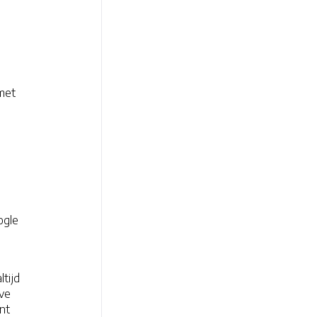
met
ogle
ltijd
eve
nt