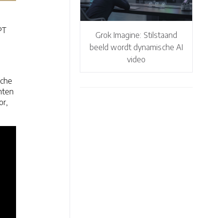
PT
Grok Imagine: Stilstaand
beeld wordt dynamische AI
video
sche
nten
or,