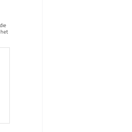
die
 het