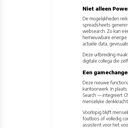
Niet alleen Powe
De mogelijkheden rei
spreadsheets generer
websearch. Zo kan een
hernieuwbare energie 
actuele data, gevisuali
Deze uitbreiding maakt
digitale collega die ze
Een gamechanger 
Deze nieuwe functiona
kantoorwerk. In plaat
Search — integreert Ch
menselijke denkkracht 
Voorlopig blijft mensel
foutloos of volledig c
assistent voor het voo