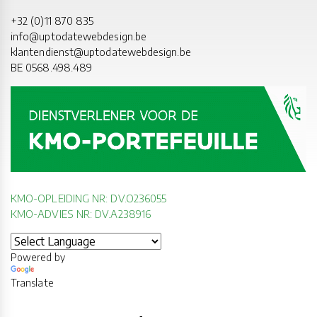
+32 (0)11 870 835
info@uptodatewebdesign.be
klantendienst@uptodatewebdesign.be
BE 0568.498.489
KMO-OPLEIDING NR: DV.O236055
KMO-ADVIES NR: DV.A238916
Powered by
Translate