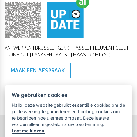
ANTWERPEN | BRUSSEL | GENK | HASSELT | LEUVEN | GEEL |
TURNHOUT | LANAKEN | AALST | MAASTRICHT (NL)
MAAK EEN AFSPRAAK
🇪🇺 🇧🇪
ESG Compliant
| 🇺🇳
SDG Doelen
We gebruiken cookies!
Vrijblijvende kennismaking?
Boek
Hallo, deze website gebruikt essentiële cookies om de
een persoonlijke demo.
juiste werking te garanderen en tracking cookies om
te begrijpen hoe u ermee omgaat. Deze laatste
worden alleen ingesteld na uw toestemming.
Copyright All Rights Reserved © 2015-2026 UP-TO-DATE
Laat me kiezen
WebDesign
Maandelijks gratis opleidingen