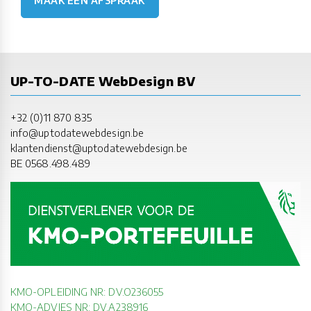
MAAK EEN AFSPRAAK
UP-TO-DATE WebDesign BV
+32 (0)11 870 835
info@uptodatewebdesign.be
klantendienst@uptodatewebdesign.be
BE 0568.498.489
KMO-OPLEIDING NR: DV.O236055
KMO-ADVIES NR: DV.A238916