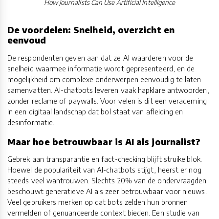
How Journalists Can Use Artificial Intelligence
De voordelen: Snelheid, overzicht en
eenvoud
De respondenten geven aan dat ze AI waarderen voor de
snelheid waarmee informatie wordt gepresenteerd, en de
mogelijkheid om complexe onderwerpen eenvoudig te laten
samenvatten. AI-chatbots leveren vaak hapklare antwoorden,
zonder reclame of paywalls. Voor velen is dit een verademing
in een digitaal landschap dat bol staat van afleiding en
desinformatie.
Maar hoe betrouwbaar is AI als journalist?
Gebrek aan transparantie en fact-checking blijft struikelblok.
Hoewel de populariteit van AI-chatbots stijgt, heerst er nog
steeds veel wantrouwen. Slechts 20% van de ondervraagden
beschouwt generatieve AI als zeer betrouwbaar voor nieuws.
Veel gebruikers merken op dat bots zelden hun bronnen
vermelden of genuanceerde context bieden. Een studie van