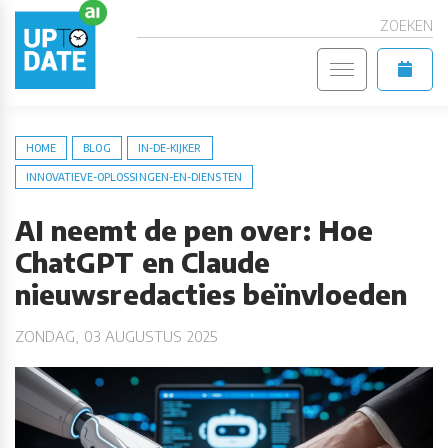
ZOEKEN
HOME
BLOG
IN-DE-KIJKER
INNOVATIEVE-OPLOSSINGEN-EN-DIENSTEN
AI neemt de pen over: Hoe
ChatGPT en Claude
nieuwsredacties beïnvloeden
ZONDAG, 03 AUGUSTUS 2025