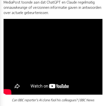
MediaPost toonde aan dat ChatGPT en Claude regelmatig
onnauwkeurige of verzonnen informatie gaven in antwoorden
over actuele gebeurtenissen.
Can BBC reporter's AI clone fool his colleagues? | BBC News