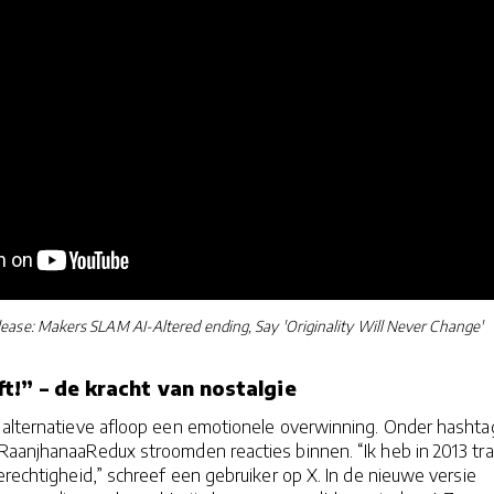
ase: Makers SLAM AI-Altered ending, Say 'Originality Will Never Change'
t!” – de kracht van nostalgie
 alternatieve afloop een emotionele overwinning. Onder hashta
RaanjhanaaRedux stroomden reacties binnen. “Ik heb in 2013 tr
gerechtigheid,” schreef een gebruiker op X. In de nieuwe versie