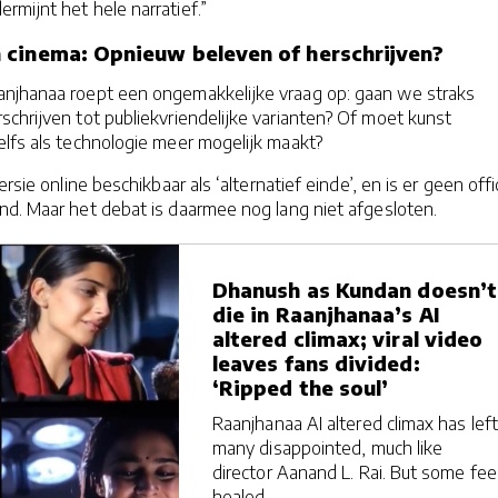
rmijnt het hele narratief.”
 cinema: Opnieuw beleven of herschrijven?
njhanaa roept een ongemakkelijke vraag op: gaan we straks
schrijven tot publiekvriendelijke varianten? Of moet kunst
elfs als technologie meer mogelijk maakt?
ersie online beschikbaar als ‘alternatief einde’, en is er geen offi
nd. Maar het debat is daarmee nog lang niet afgesloten.
Dhanush as Kundan doesn’t
die in Raanjhanaa’s AI
altered climax; viral video
leaves fans divided:
‘Ripped the soul’
Raanjhanaa AI altered climax has left
many disappointed, much like
director Aanand L. Rai. But some fee
healed