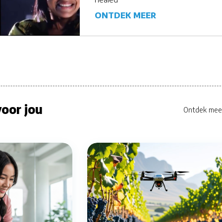
ONTDEK MEER
oor jou
Ontdek mee