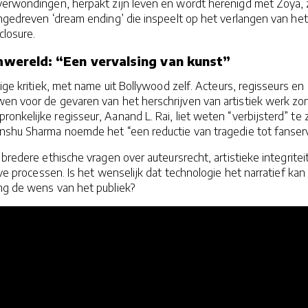
verwondingen, herpakt zijn leven en wordt herenigd met Zoya, 
ngedreven ‘dream ending’ die inspeelt op het verlangen van het
closure.
lmwereld: “Een vervalsing van kunst”
ige kritiek, met name uit Bollywood zelf. Acteurs, regisseurs en
en voor de gevaren van het herschrijven van artistiek werk zo
nkelijke regisseur, Aanand L. Rai, liet weten “verbijsterd” te z
anshu Sharma noemde het “een reductie van tragedie tot fanserv
 bredere ethische vragen over auteursrecht, artistieke integritei
eve processen. Is het wenselijk dat technologie het narratief kan
ang de wens van het publiek?