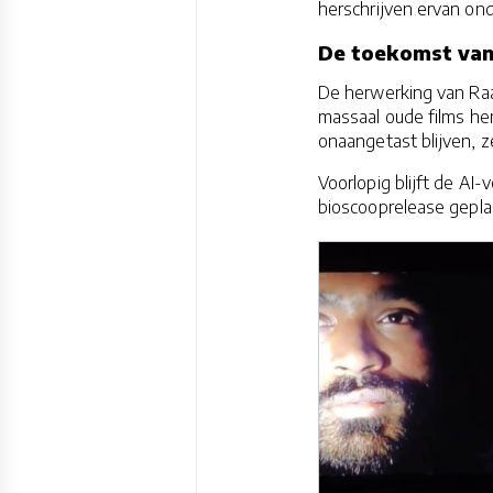
herschrijven ervan onde
De toekomst van
De herwerking van Raa
massaal oude films her
onaangetast blijven, z
Voorlopig blijft de AI-v
bioscooprelease gepla