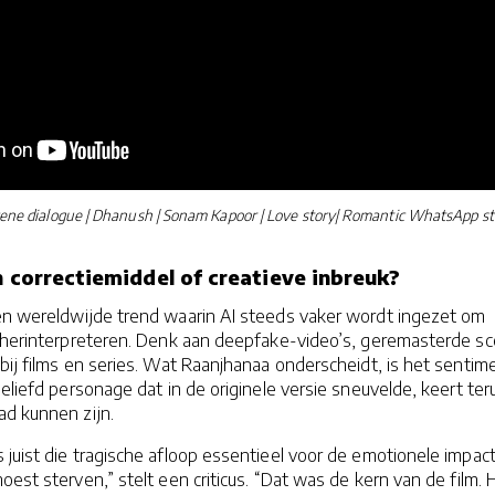
ene dialogue | Dhanush | Sonam Kapoor | Love story| Romantic WhatsApp s
h correctiemiddel of creatieve inbreuk?
een wereldwijde trend waarin AI steeds vaker wordt ingezet om
e herinterpreteren. Denk aan deepfake-video’s, geremasterde s
 bij films en series. Wat Raanjhanaa onderscheidt, is het sentim
geliefd personage dat in de originele versie sneuvelde, keert ter
ad kunnen zijn.
juist die tragische afloop essentieel voor de emotionele impac
oest sterven,” stelt een criticus. “Dat was de kern van de film. 