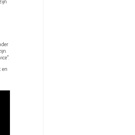
zijn
nder
ijn.
ice”.
t en