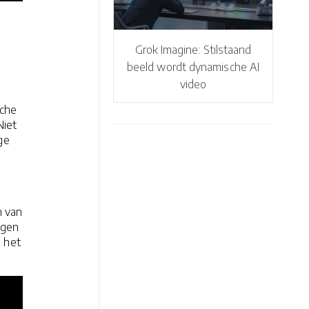
Grok Imagine: Stilstaand
beeld wordt dynamische AI
video
sche
Niet
ge
n van
ngen
 het