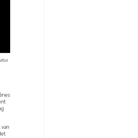
tatus
cènes
ent
ug
t van
Het