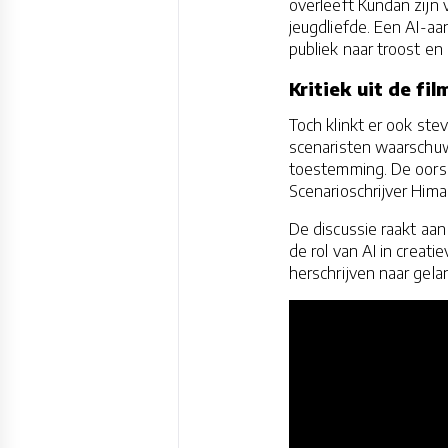
overleeft Kundan zijn 
jeugdliefde. Een AI-aa
publiek naar troost en 
Kritiek uit de fi
Toch klinkt er ook stev
scenaristen waarschuw
toestemming. De oorspro
Scenarioschrijver Him
De discussie raakt aan
de rol van AI in creati
herschrijven naar gel