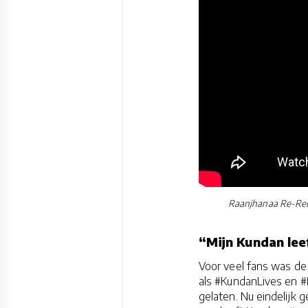
Raanjhanaa Re-Rele
“Mijn Kundan leef
Voor veel fans was de
als #KundanLives en #
gelaten. Nu eindelijk 