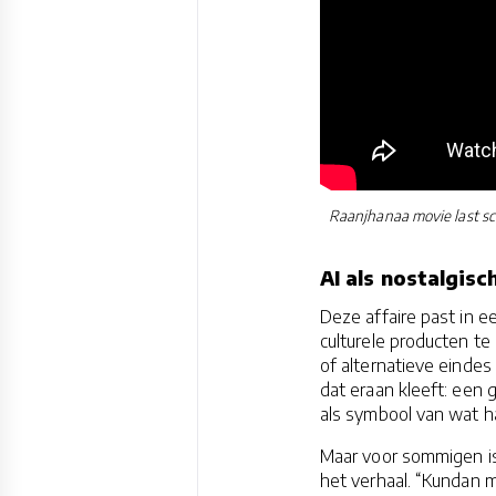
Raanjhanaa movie last sc
AI als nostalgisc
Deze affaire past in 
culturele producten t
of alternatieve eindes
dat eraan kleeft: een 
als symbool van wat h
Maar voor sommigen is 
het verhaal. “Kundan m