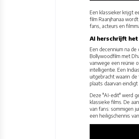
Een klassieker krijgt 
film Raanjhanaa wordt
fans, acteurs en filmm
AI herschrijft he
Een decennium na de o
Bollywoodfilm met Dha
vanwege een reünie of
intelligentie. Een Indi
uitgebracht waarin de
plaats daarvan eindig
Deze "AI-edit" werd g
klassieke films. De aa
van fans: sommigen j
een heiligschennis van 