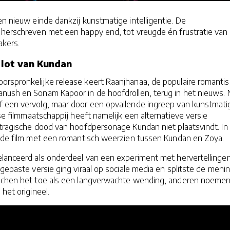
een nieuw einde dankzij kunstmatige intelligentie. De
 herschreven met een happy end, tot vreugde én frustratie van
akers.
t lot van Kundan
orspronkelijke release keert Raanjhanaa, de populaire romanti
nush en Sonam Kapoor in de hoofdrollen, terug in het nieuws. 
 een vervolg, maar door een opvallende ingreep van kunstmati
ase filmmaatschappij heeft namelijk een alternatieve versie
 tragische dood van hoofdpersonage Kundan niet plaatsvindt. In
t de film met een romantisch weerzien tussen Kundan en Zoya.
elanceerd als onderdeel van een experiment met hervertellinge
ngepaste versie ging viraal op sociale media en splitste de meni
uichen het toe als een langverwachte wending, anderen noemen
het origineel.