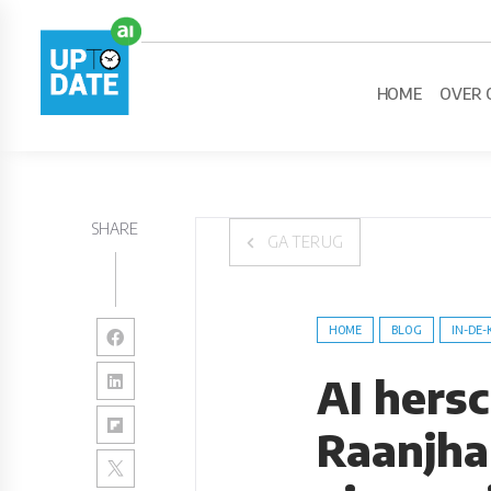
HOME
OVER 
SHARE
GA TERUG
HOME
BLOG
IN-DE-
AI hers
Raanjha