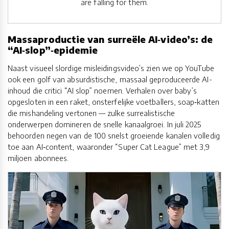
are falling for them.
Massaproductie van surreële AI‑video’s: de
“AI‑slop”‑epidemie
Naast visueel slordige misleidingsvideo’s zien we op YouTube
ook een golf van absurdistische, massaal geproduceerde AI-
inhoud die critici “AI slop” noemen. Verhalen over baby’s
opgesloten in een raket, onsterfelijke voetballers, soap‑katten
die mishandeling vertonen — zulke surrealistische
onderwerpen domineren de snelle kanaalgroei. In juli 2025
behoorden negen van de 100 snelst groeiende kanalen volledig
toe aan AI‑content, waaronder “Super Cat League” met 3,9
miljoen abonnees.