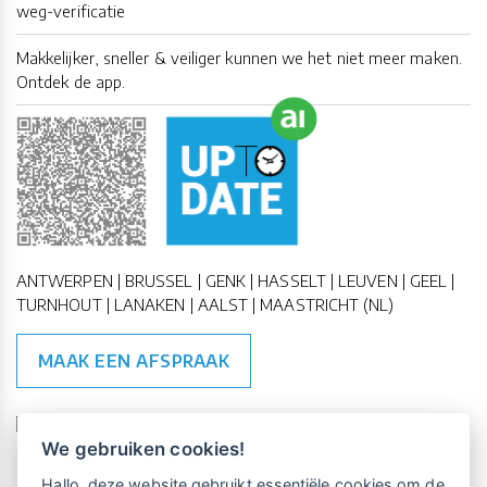
weg-verificatie
Makkelijker, sneller & veiliger kunnen we het niet meer maken.
Ontdek de app.
ANTWERPEN | BRUSSEL | GENK | HASSELT | LEUVEN | GEEL |
TURNHOUT | LANAKEN | AALST | MAASTRICHT (NL)
MAAK EEN AFSPRAAK
🇪🇺 🇧🇪
ESG Compliant
| 🇺🇳
SDG Doelen
We gebruiken cookies!
Vrijblijvende kennismaking?
Boek
Hallo, deze website gebruikt essentiële cookies om de