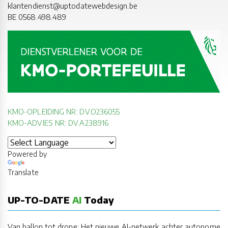
klantendienst@uptodatewebdesign.be
BE 0568.498.489
KMO-OPLEIDING NR: DV.O236055
KMO-ADVIES NR: DV.A238916
Powered by
Translate
UP-TO-DATE
AI
Today
Van ballon tot drone: Het nieuwe AI-netwerk achter autonome