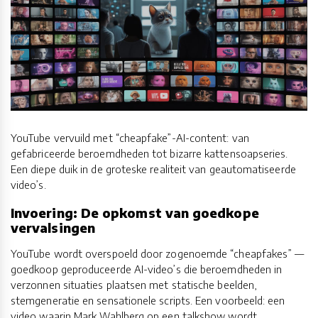
YouTube vervuild met “cheapfake”-AI-content: van
gefabriceerde beroemdheden tot bizarre kattensoapseries.
Een diepe duik in de groteske realiteit van geautomatiseerde
video’s.
Invoering: De opkomst van goedkope
vervalsingen
YouTube wordt overspoeld door zogenoemde “cheapfakes” —
goedkoop geproduceerde AI-video’s die beroemdheden in
verzonnen situaties plaatsen met statische beelden,
stemgeneratie en sensationele scripts. Een voorbeeld: een
video waarin Mark Wahlberg op een talkshow wordt