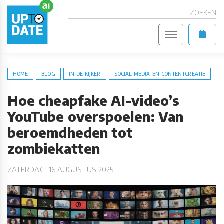
ZOEKEN
HOME
BLOG
IN-DE-KIJKER
SOCIAL-MEDIA-EN-CONTENTCREATIE
Hoe cheapfake AI-video’s
YouTube overspoelen: Van
beroemdheden tot
zombiekatten
ZATERDAG, 16 AUGUSTUS 2025