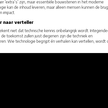
er ‘extra’s’ zijn, maar essentiële bouwstenen in het moderne
logie kan de inhoud leveren, maar alleen mensen kunnen de bru
n impact.
 naar verteller
kent niet dat technische kennis onbelangrijk wordt. Integendee
 de toekomst zullen juist diegenen zijn die techniek en
en. Wie technologie begrijpt én verhalen kan vertellen, wordt 