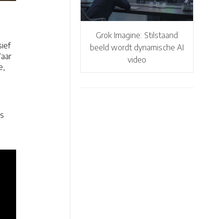
Grok Imagine: Stilstaand
sief
beeld wordt dynamische AI
Waar
video
e,
fs