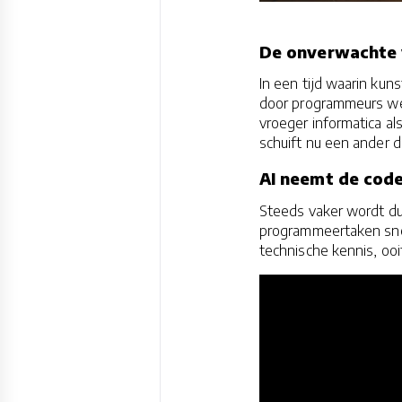
De onverwachte 
In een tijd waarin kun
door programmeurs wer
vroeger informatica als
schuift nu een ander 
AI neemt de code
Steeds vaker wordt du
programmeertaken snel
technische kennis, ooit