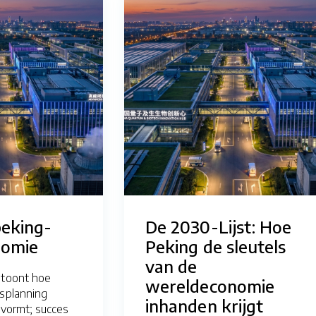
peking-
De 2030-Lijst: Hoe
nomie
Peking de sleutels
van de
 toont hoe
wereldeconomie
tsplanning
inhanden krijgt
 vormt; succes