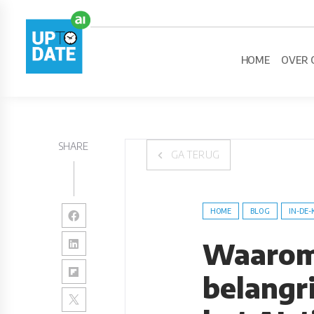
HOME
OVER 
SHARE
GA TERUG
HOME
BLOG
IN-DE-
Waarom
belangr