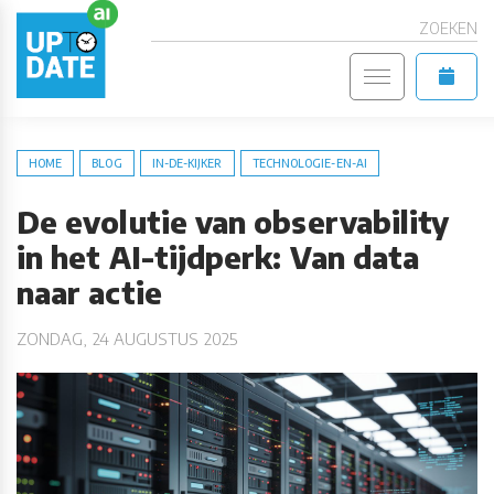
ZOEKEN
HOME
BLOG
IN-DE-KIJKER
TECHNOLOGIE-EN-AI
De evolutie van observability
in het AI-tijdperk: Van data
naar actie
ZONDAG, 24 AUGUSTUS 2025