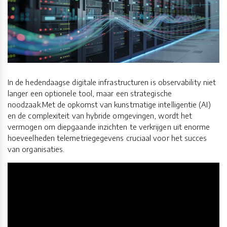
In de hedendaagse digitale infrastructuren is observability niet
langer een optionele tool, maar een strategische
noodzaak.Met de opkomst van kunstmatige intelligentie (AI)
en de complexiteit van hybride omgevingen, wordt het
vermogen om diepgaande inzichten te verkrijgen uit enorme
hoeveelheden telemetriegegevens cruciaal voor het succes
van organisaties.