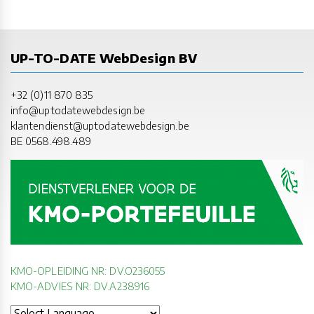
UP-TO-DATE WebDesign BV
+32 (0)11 870 835
info@uptodatewebdesign.be
klantendienst@uptodatewebdesign.be
BE 0568.498.489
KMO-OPLEIDING NR: DV.O236055
KMO-ADVIES NR: DV.A238916