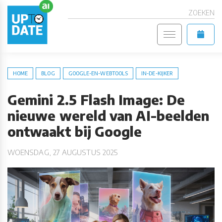
ZOEKEN
HOME
BLOG
GOOGLE-EN-WEBTOOLS
IN-DE-KIJKER
Gemini 2.5 Flash Image: De
nieuwe wereld van AI-beelden
ontwaakt bij Google
WOENSDAG, 27 AUGUSTUS 2025