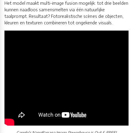
Het model maakt multi-image fusion mogelijk: tot drie beelden
kunnen naadloos samensmelten via één natuurlijke
taalprompt. Resultaat? Fotorealistische scènes die objecten,
kleuren en texturen combineren tot ongekende visuals.
Google's NanoBanana Image Powerhouse is Out & FREE!