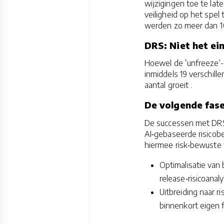
wijzigingen toe te lat
veiligheid op het spel
werden zo meer dan 10
DRS: Niet het ei
Hoewel de ‘unfreeze’-f
inmiddels 19 verschill
aantal groeit .
De volgende fase
De successen met DRS 
AI‑gebaseerde risicobe
hiermee risk‑bewuste 
Optimalisatie van 
release‑risicoanal
Uitbreiding naar r
binnenkort eigen f