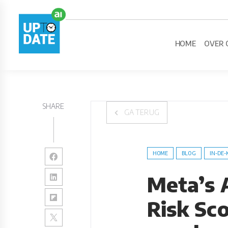
HOME
OVER 
SHARE
GA TERUG
HOME
BLOG
IN-DE-
Meta’s 
Risk Sc