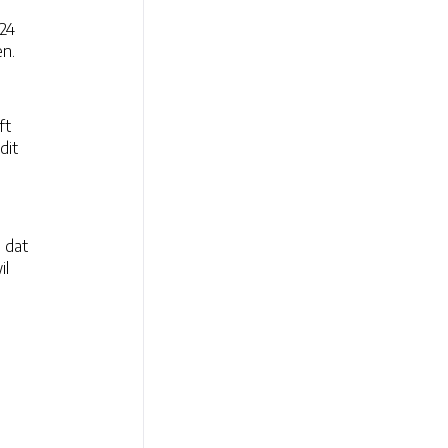
024
en.
ft
dit
 dat
il