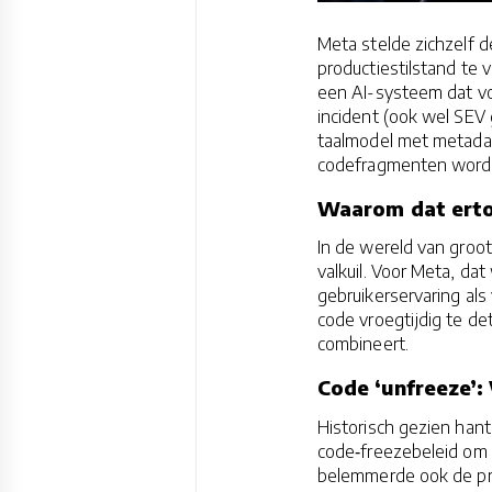
Meta stelde zichzelf de
productiestilstand te 
een AI-systeem dat voo
incident (ook wel SEV
taalmodel met metadata
codefragmenten word
Waarom dat ert
In de wereld van groo
valkuil. Voor Meta, da
gebruikerservaring als
code vroegtijdig te d
combineert.
Code ‘unfreeze’: 
Historisch gezien hant
code‑freezebeleid om 
belemmerde ook de prod