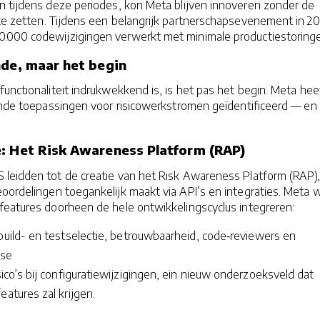
en tijdens deze periodes, kon Meta blijven innoveren zonder de
 te zetten. Tijdens een belangrijk partnerschapsevenement in 2
.000 codewijzigingen verwerkt met minimale productiestoring
nde, maar het begin
unctionaliteit indrukwekkend is, is het pas het begin. Meta hee
ende toepassingen voor risicowerkstromen geïdentificeerd — en 
: Het Risk Awareness Platform (RAP)
leidden tot de creatie van het Risk Awareness Platform (RAP),
oordelingen toegankelijk maakt via API’s en integraties. Meta w
features doorheen de hele ontwikkelingscyclus integreren:
build- en testselectie, betrouwbaarheid, code‑reviewers en
yse
isico’s bij configuratiewijzigingen, ein nieuw onderzoeksveld dat
eatures zal krijgen.