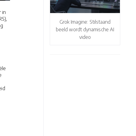
 in
RS),
Grok Imagine: Stilstaand
ig
beeld wordt dynamische AI
video
ële
e
eid