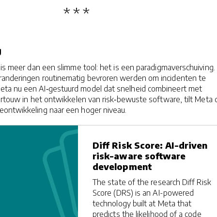
g
 is meer dan een slimme tool: het is een paradigmaverschuiving.
randeringen routinematig bevroren werden om incidenten te
ta nu een AI‑gestuurd model dat snelheid combineert met
ortouw in het ontwikkelen van risk‑bewuste software, tilt Meta 
ontwikkeling naar een hoger niveau.
Diff Risk Score: AI-driven
risk-aware software
development
The state of the research Diff Risk
Score (DRS) is an AI-powered
technology built at Meta that
predicts the likelihood of a code