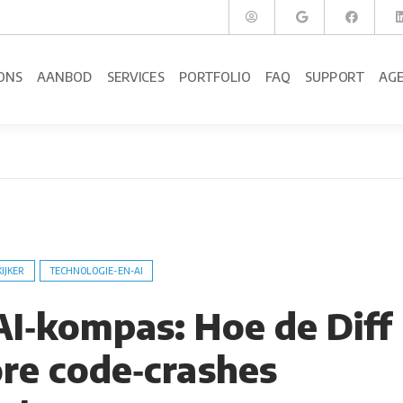
ONS
AANBOD
SERVICES
PORTFOLIO
FAQ
SUPPORT
AG
KIJKER
TECHNOLOGIE-EN-AI
AI‑kompas: Hoe de Diff
ore code‑crashes