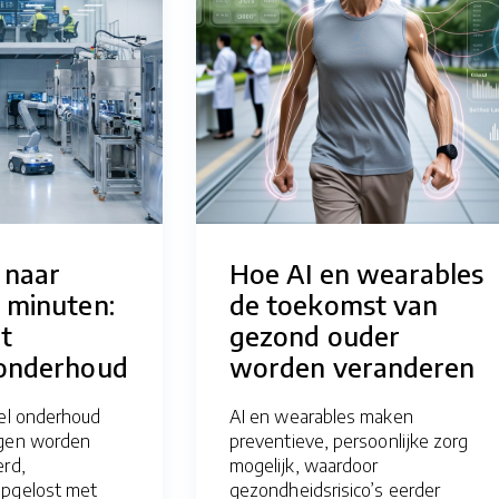
 naar
Hoe AI en wearables
n minuten:
de toekomst van
t
gezond ouder
 onderhoud
worden veranderen
eel onderhoud
AI en wearables maken
ngen worden
preventieve, persoonlijke zorg
erd,
mogelijk, waardoor
opgelost met
gezondheidsrisico’s eerder