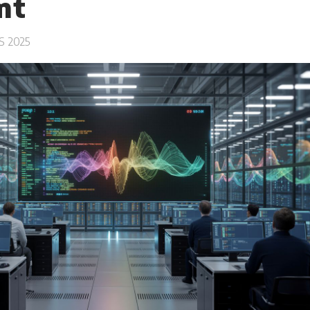
mt
S 2025