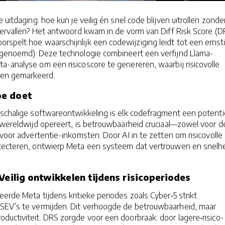
 uitdaging: hoe kun je veilig én snel code blijven uitrollen zonder
vervallen? Het antwoord kwam in de vorm van Diff Risk Score (D
rspelt hoe waarschijnlijk een codewijziging leidt tot een ernst
 genoemd). Deze technologie combineert een verfijnd Llama-
-analyse om een risicoscore te genereren, waarbij risicovolle
en gemarkeerd.
oe doet
tschalige softwareontwikkeling is elk codefragment een potenti
t wereldwijd opereert, is betrouwbaarheid cruciaal—zowel voor d
 voor advertentie-inkomsten. Door AI in te zetten om risicovolle
etecteren, ontwierp Meta een systeem dat vertrouwen en snelh
Veilig ontwikkelen tijdens risicoperiodes
eerde Meta tijdens kritieke periodes zoals Cyber‑5 strikt
SEV’s te vermijden. Dit verhoogde de betrouwbaarheid, maar
uctiviteit. DRS zorgde voor een doorbraak: door lagere‑risico-