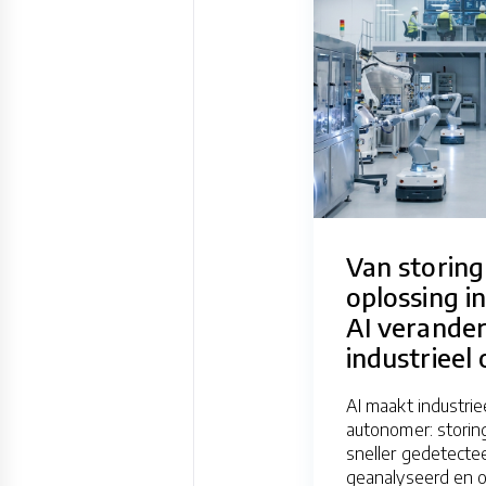
Van storing
oplossing i
AI verander
industrieel
AI maakt industri
autonomer: stori
sneller gedetecte
geanalyseerd en 