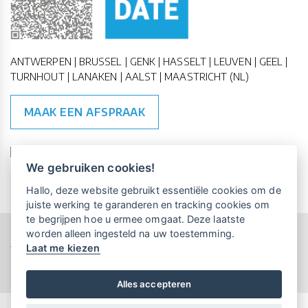
ANTWERPEN | BRUSSEL | GENK | HASSELT | LEUVEN | GEEL |
TURNHOUT | LANAKEN | AALST | MAASTRICHT (NL)
MAAK EEN AFSPRAAK
🇪🇺 🇧🇪
ESG Compliant
| 🇺🇳
SDG Doelen
We gebruiken cookies!
Vrijblijvende kennismaking?
Boek
Hallo, deze website gebruikt essentiële cookies om de
een persoonlijke demo.
juiste werking te garanderen en tracking cookies om
te begrijpen hoe u ermee omgaat. Deze laatste
worden alleen ingesteld na uw toestemming.
Copyright All Rights Reserved © 2015-2026 UP-TO-DATE
Laat me kiezen
WebDesign
Maandelijks gratis opleidingen
voor UP-TO-DATE Klanten:
Privacy & Cookies
Locations
Algemene Voorwaarden
Schrijf je nu in!
Alles accepteren