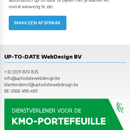
automatisch up-to-date te blijven met je klanten en
overal aanwezig te zijn.
MAAK EEN AFSPRAAK
UP-TO-DATE WebDesign BV
+32 (0)11 870 835
info@uptodatewebdesign.be
klantendienst@uptodatewebdesign.be
BE 0568.498.489