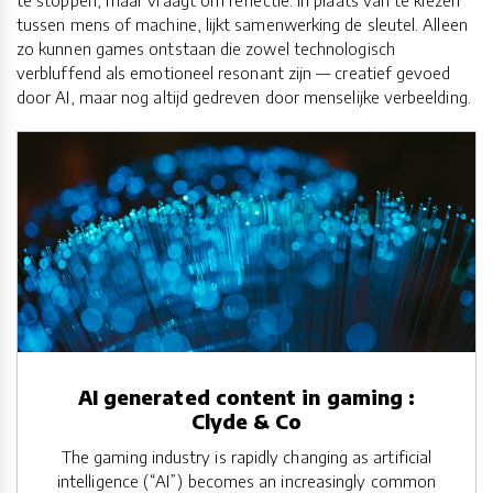
te stoppen, maar vraagt om reflectie. In plaats van te kiezen
tussen mens of machine, lijkt samenwerking de sleutel. Alleen
zo kunnen games ontstaan die zowel technologisch
verbluffend als emotioneel resonant zijn — creatief gevoed
door AI, maar nog altijd gedreven door menselijke verbeelding.
AI generated content in gaming :
Clyde & Co
The gaming industry is rapidly changing as artificial
intelligence (“AI”) becomes an increasingly common