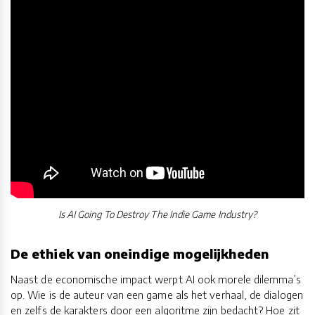
Is AI Going To Destroy The Indie Game Industry?
De ethiek van oneindige mogelijkheden
Naast de economische impact werpt AI ook morele dilemma’s
op. Wie is de auteur van een game als het verhaal, de dialogen
en zelfs de karakters door een algoritme zijn bedacht? Hoe zit