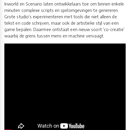
Inworld en Scenario laten ontwikkelaars toe om binnen enkele
minuten complexe scripts en spelomgevingen te genereren.
Grote studio’s experimenteren met tools die niet alleen de
tekst en code schrijven, maar ook de artistieke stijl van een
game bepalen. Daarmee ontstaat een nieuw soort ‘co-creatie’
waarbij de grens tussen mens en machine vervaagt.