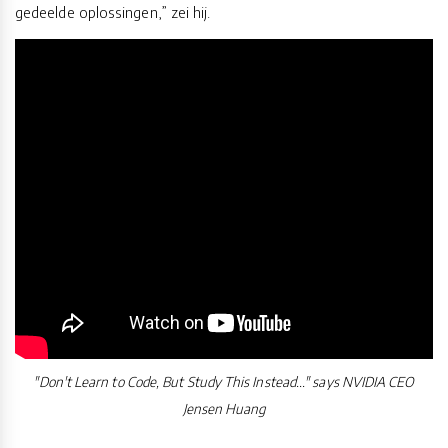
gedeelde oplossingen,” zei hij.
"Don't Learn to Code, But Study This Instead..." says NVIDIA CEO
Jensen Huang