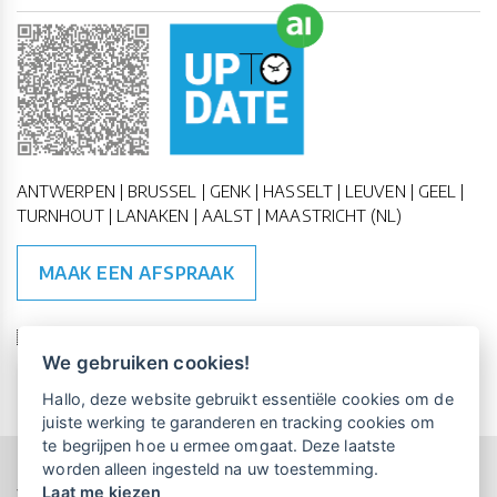
ANTWERPEN | BRUSSEL | GENK | HASSELT | LEUVEN | GEEL |
TURNHOUT | LANAKEN | AALST | MAASTRICHT (NL)
MAAK EEN AFSPRAAK
🇪🇺 🇧🇪
ESG Compliant
| 🇺🇳
SDG Doelen
We gebruiken cookies!
Vrijblijvende kennismaking?
Boek
Hallo, deze website gebruikt essentiële cookies om de
een persoonlijke demo.
juiste werking te garanderen en tracking cookies om
te begrijpen hoe u ermee omgaat. Deze laatste
worden alleen ingesteld na uw toestemming.
Copyright All Rights Reserved © 2015-2026 UP-TO-DATE
Laat me kiezen
WebDesign