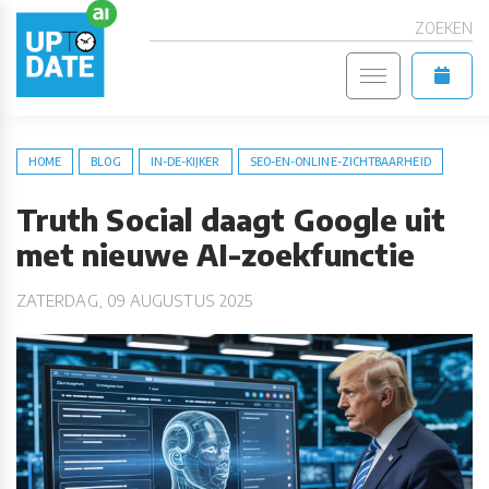
ZOEKEN
HOME
BLOG
IN-DE-KIJKER
SEO-EN-ONLINE-ZICHTBAARHEID
Truth Social daagt Google uit
met nieuwe AI-zoekfunctie
ZATERDAG, 09 AUGUSTUS 2025