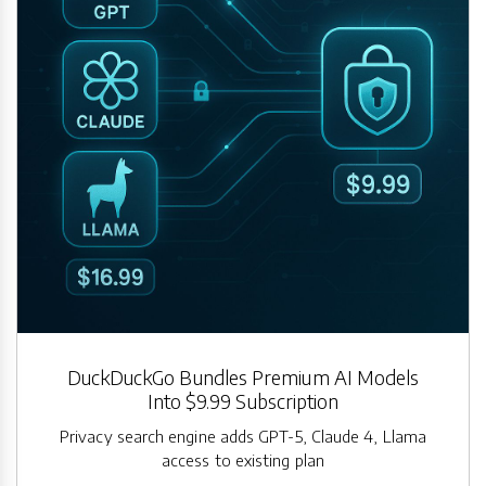
DuckDuckGo Bundles Premium AI Models
Into $9.99 Subscription
Privacy search engine adds GPT-5, Claude 4, Llama
access to existing plan