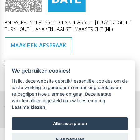
ANTWERPEN | BRUSSEL | GENK | HASSELT | LEUVEN | GEEL |
TURNHOUT | LANAKEN | AALST | MAASTRICHT (NL)
MAAK EEN AFSPRAAK
🇪🇺 🇧🇪
ESG Compliant
| 🇺🇳
SDG Doelen
We gebruiken cookies!
Vrijblijvende kennismaking?
Boek
Hallo, deze website gebruikt essentiële cookies om de
een persoonlijke demo.
juiste werking te garanderen en tracking cookies om
te begrijpen hoe u ermee omgaat. Deze laatste
worden alleen ingesteld na uw toestemming.
Copyright All Rights Reserved © 2015-2026 UP-TO-DATE
Laat me kiezen
WebDesign
Maandelijks gratis opleidingen
voor UP-TO-DATE Klanten:
Privacy & Cookies
Locations
Algemene Voorwaarden
Schrijf je nu in!
Alles accepteren
Alles weigeren