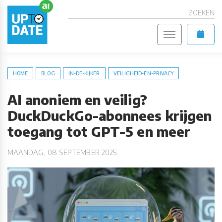
ZOEKEN
HOME
BLOG
IN-DE-KIJKER
VEILIGHEID-EN-PRIVACY
AI anoniem en veilig?
DuckDuckGo-abonnees krijgen
toegang tot GPT-5 en meer
MAANDAG, 08 SEPTEMBER 2025