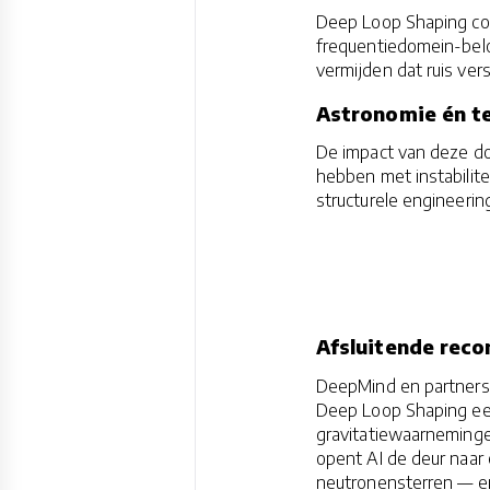
Deep Loop Shaping co
frequentiedomein-belo
vermijden dat ruis ver
Astronomie én te
De impact van deze do
hebben met instabilitei
structurele engineeri
Afsluitende reco
DeepMind en partners 
Deep Loop Shaping ee
gravitatiewaarnemingen
opent AI de deur naar 
neutronensterren — en