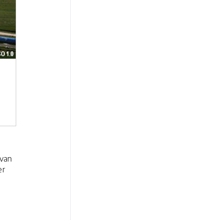
 van
er