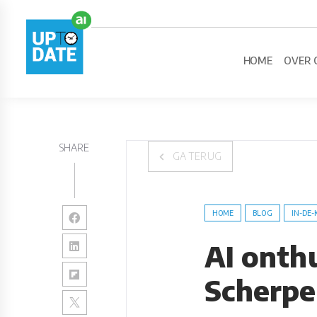
HOME
OVER 
SHARE
GA TERUG
HOME
BLOG
IN-DE-
AI onth
Scherpe