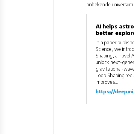
onbekende universum
AI helps ast
better explor
In a paper publish
Science, we intr
Shaping, a novel A
unlock next-gener
gravitational-wav
Loop Shaping red
improves...
https://deepm