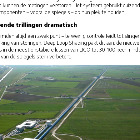
o kunnen de metingen verstoren. Het systeem gebruikt duizen
ponenten – vooral de spiegels – op hun plek te houden.
rende trillingen dramatisch
mden altijd een zwak punt – te weinig controle leidt tot slinger
terking van storingen. Deep Loop Shaping pakt dit aan: de nieuwe
s in de meest onstabiele lussen van LIGO tot 30–100 keer minde
 van de spiegels sterk verbetert.