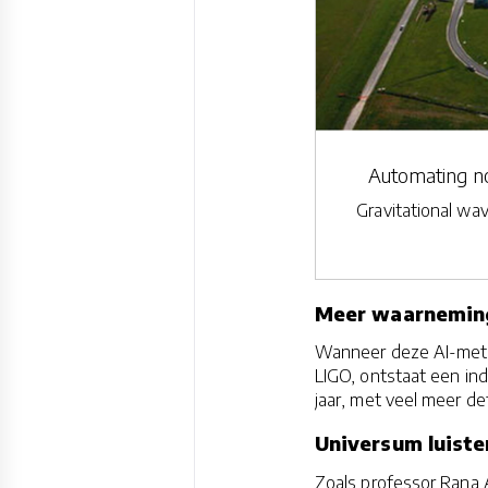
Automating noi
Gravitational wa
Meer waarneming
Wanneer deze AI-meth
LIGO, ontstaat een in
jaar, met veel meer det
Universum luister
Zoals professor Rana A