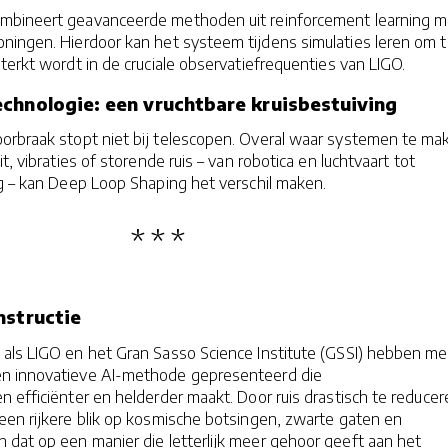
mbineert geavanceerde methoden uit reinforcement learning m
ningen. Hierdoor kan het systeem tijdens simulaties leren om 
sterkt wordt in de cruciale observatiefrequenties van LIGO.
chnologie: een vruchtbare kruisbestuiving
orbraak stopt niet bij telescopen. Overal waar systemen te ma
t, vibraties of storende ruis – van robotica en luchtvaart tot
ng – kan Deep Loop Shaping het verschil maken.
nstructie
als LIGO en het Gran Sasso Science Institute (GSSI) hebben me
n innovatieve AI-methode gepresenteerd die
 efficiënter en helderder maakt. Door ruis drastisch te reducer
een rijkere blik op kosmische botsingen, zwarte gaten en
 dat op een manier die letterlijk meer gehoor geeft aan het