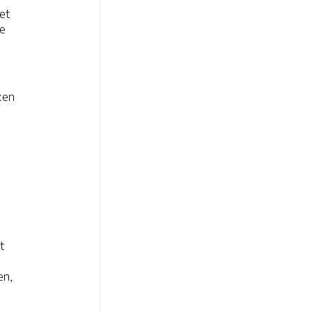
et
te
ken
t
en,