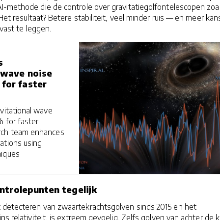
I-methode die de controle over gravitatiegolfontelescopen zoa
 Het resultaat? Betere stabiliteit, veel minder ruis — en meer ka
 vast te leggen.
s
 wave noise
for faster
vitational wave
% for faster
rch team enhances
ations using
niques
ntrolepunten tegelijk
detecteren van zwaartekrachtsgolven sinds 2015 en het
s relativiteit, is extreem gevoelig. Zelfs golven van achter de 