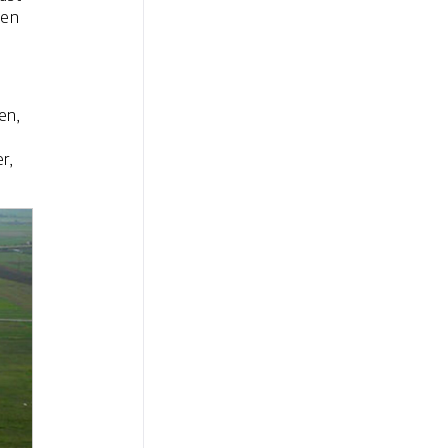
den
en,
r,