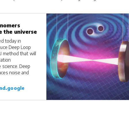
.
ronomers
e the universe
ed today in
oduce Deep Loop
I method that will
ation
e science. Deep
uces noise and
ind.google