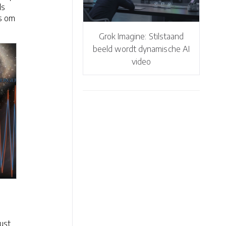
ls
ns om
Grok Imagine: Stilstaand
beeld wordt dynamische AI
video
kust