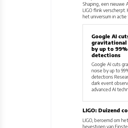
Shaping, een nieuwe A
LIGO flink verscherpt.
het universum in actie
Google AI cut
gravitational
by up to 99% 
detections
Google AI cuts gra
noise by up to 99
detections Resea
dark event observ
advanced AI tech
LIGO: Duizend co
LIGO, beroemd om het 
bevestigen van Einstein