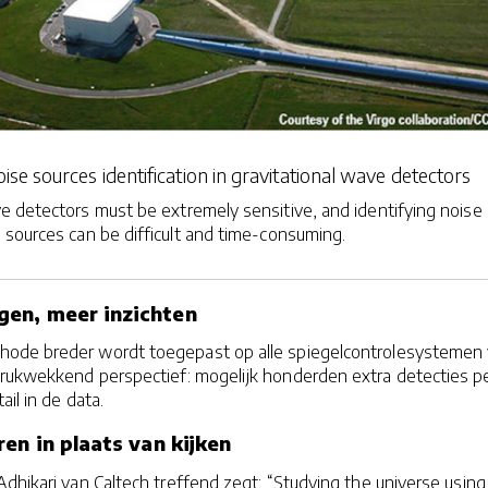
se sources identification in gravitational wave detectors
ve detectors must be extremely sensitive, and identifying noise
sources can be difficult and time-consuming.
en, meer inzichten
ode breder wordt toegepast op alle spiegelcontrolesystemen
drukwekkend perspectief: mogelijk honderden extra detecties p
ail in de data.
en in plaats van kijken
dhikari van Caltech treffend zegt: “Studying the universe using