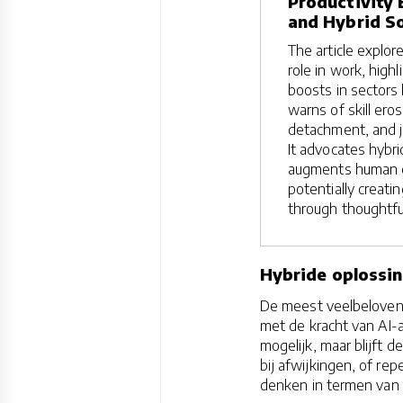
Productivity 
and Hybrid So
The article explor
role in work, highl
boosts in sectors 
warns of skill eros
detachment, and j
It advocates hybr
augments human cr
potentially creati
through thoughtful
Hybride oplossi
De meest veelbelovend
met de kracht van AI-a
mogelijk, maar blijft 
bij afwijkingen, of r
denken in termen van 