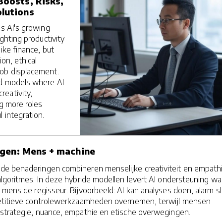
Boosts, Risks,
lutions
es AI's growing
ighting productivity
like finance, but
ion, ethical
ob displacement.
id models where AI
eativity,
ng more roles
 integration.
ngen: Mens + machine
e benaderingen combineren menselijke creativiteit en empath
lgoritmes. In deze hybride modellen levert AI ondersteuning wa
de mens de regisseur. Bijvoorbeeld: AI kan analyses doen, alarm s
epetitieve controlewerkzaamheden overnemen, terwijl mensen
strategie, nuance, empathie en etische overwegingen.