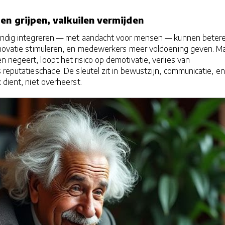
en grijpen, valkuilen vermijden
tandig integreren — met aandacht voor mensen — kunnen beter
nnovatie stimuleren, en medewerkers meer voldoening geven. M
 negeert, loopt het risico op demotivatie, verlies van
 reputatieschade. De sleutel zit in bewustzijn, communicatie, e
 dient, niet overheerst.