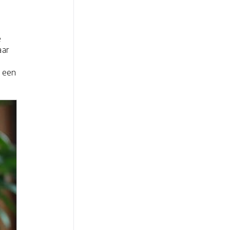
e
aar
n een