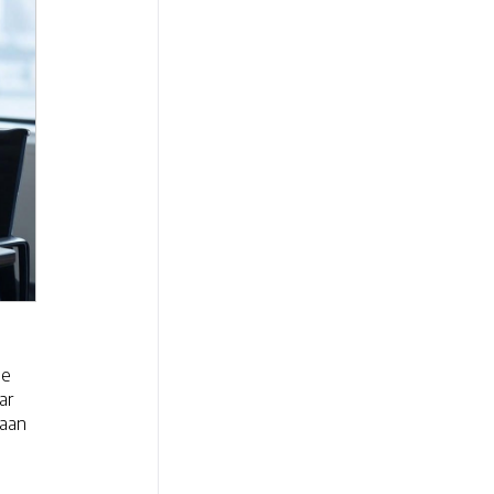
ie
ar
laan