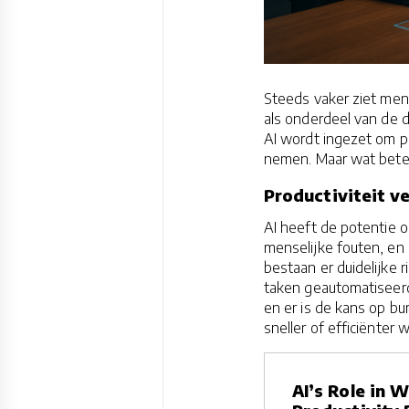
Steeds vaker ziet men k
als onderdeel van de 
AI wordt ingezet om pr
nemen. Maar wat bete
Productiviteit ve
AI heeft de potentie o
menselijke fouten, en
bestaan er duidelijke
taken geautomatiseerd
en er is de kans op b
sneller of efficiënter w
AI’s Role in W