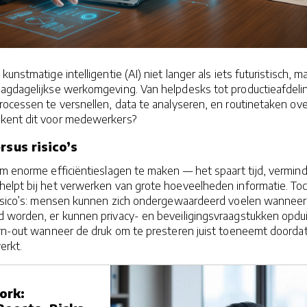
unstmatige intelligentie (AI) niet langer als iets futuristisch, m
dagdagelijkse werkomgeving. Van helpdesks tot productieafdeli
ocessen te versnellen, data te analyseren, en routinetaken ove
kent dit voor medewerkers?
rsus risico’s
m enorme efficiëntieslagen te maken — het spaart tijd, vermind
 helpt bij het verwerken van grote hoeveelheden informatie. To
 risico’s: mensen kunnen zich ondergewaardeerd voelen wannee
 worden, er kunnen privacy- en beveiligingsvraagstukken opdu
urn-out wanneer de druk om te presteren juist toeneemt doordat
erkt.
ork: