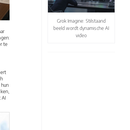
Grok Imagine: Stilstaand
beeld wordt dynamische AI
aar
video
ngen:
r te
ert
ch
r hun
iken,
 AI