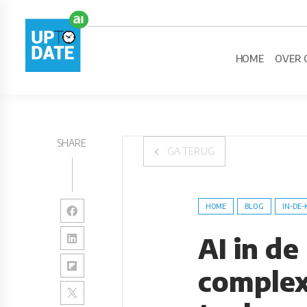
HOME
OVER 
SHARE
GA TERUG
HOME
BLOG
IN-DE-
AI in de
complex,