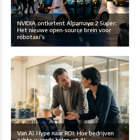
NVIDIA ontketent Alpamayo 2 Super:
Het nieuwe open-source brein voor
robotaxi’s
Van AI-Hype naar ROI: Hoe bedrijven
echte waarde halen uit AI