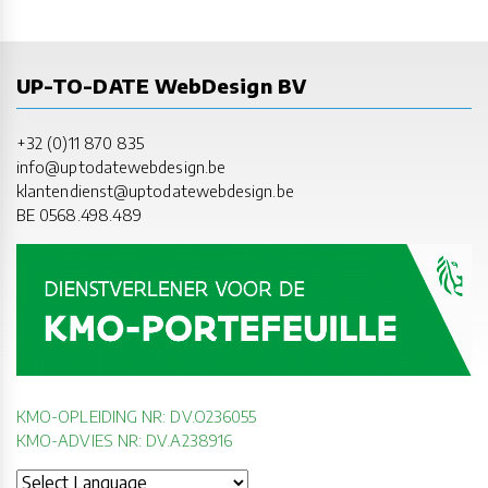
UP-TO-DATE WebDesign BV
+32 (0)11 870 835
info@uptodatewebdesign.be
klantendienst@uptodatewebdesign.be
BE 0568.498.489
KMO-OPLEIDING NR: DV.O236055
KMO-ADVIES NR: DV.A238916