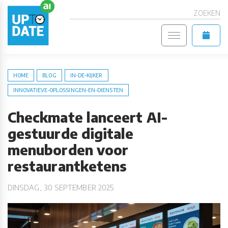
ZOEKEN
HOME
BLOG
IN-DE-KIJKER
INNOVATIEVE-OPLOSSINGEN-EN-DIENSTEN
Checkmate lanceert AI-
gestuurde digitale
menuborden voor
restaurantketens
DINSDAG, 30 SEPTEMBER 2025