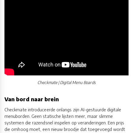
Checkmate | Digital Menu Boards
Van bord naar brein
Checkmate introduceerde onlangs zijn AI-gestuurde digitale
menuborden. Geen statische lijsten meer, maar slimme
systemen die razendsnel inspelen op veranderingen. Een prijs
die omhoog moet, een nieuw broodje dat toegevoegd wordt