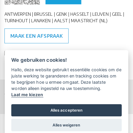
ANTWERPEN | BRUSSEL | GENK | HASSELT | LEUVEN | GEEL |
TURNHOUT | LANAKEN | AALST | MAASTRICHT (NL)
MAAK EEN AFSPRAAK
🇪🇺 🇧🇪
ESG Compliant
| 🇺🇳
SDG Doelen
We gebruiken cookies!
Vrijblijvende kennismaking?
Boek
Hallo, deze website gebruikt essentiële cookies om de
een persoonlijke demo.
juiste werking te garanderen en tracking cookies om
te begrijpen hoe u ermee omgaat. Deze laatste
worden alleen ingesteld na uw toestemming.
Copyright All Rights Reserved © 2015-2026 UP-TO-DATE
Laat me kiezen
WebDesign
Maandelijks gratis opleidingen
voor UP-TO-DATE Klanten:
Privacy & Cookies
Locations
Algemene Voorwaarden
Schrijf je nu in!
Alles accepteren
Alles weigeren