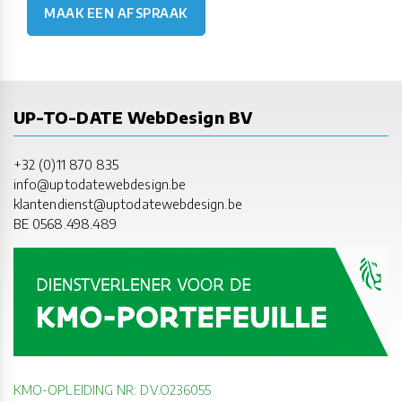
MAAK EEN AFSPRAAK
UP-TO-DATE WebDesign BV
+32 (0)11 870 835
info@uptodatewebdesign.be
klantendienst@uptodatewebdesign.be
BE 0568.498.489
KMO-OPLEIDING NR: DV.O236055