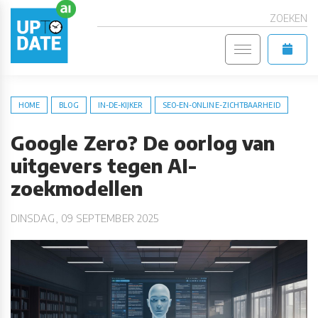
ZOEKEN
HOME
BLOG
IN-DE-KIJKER
SEO-EN-ONLINE-ZICHTBAARHEID
Google Zero? De oorlog van
uitgevers tegen AI-
zoekmodellen
DINSDAG, 09 SEPTEMBER 2025