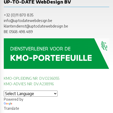
UP-TO-DATE WebDesign BV
+32 (0)11 870 835
info@uptodatewebdesign.be
klantendienst@uptodatewebdesign.be
BE 0568.498.489
KMO-OPLEIDING NR: DV.O236055
KMO-ADVIES NR: DV.A238916
Powered by
Translate