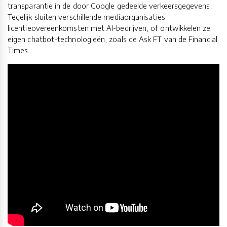
transparantie in de door Google gedeelde verkeersgegevens.
Tegelijk sluiten verschillende mediaorganisaties
licentieovereenkomsten met AI-bedrijven, of ontwikkelen ze
eigen chatbot-technologieën, zoals de Ask FT van de Financial
Times.