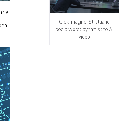
hine
Grok Imagine: Stilstaand
open
beeld wordt dynamische AI
video