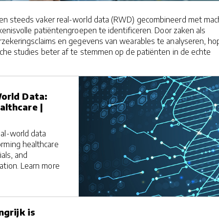
en steeds vaker real-world data (RWD) gecombineerd met mac
enisvolle patiëntengroepen te identificeren. Door zaken als
rzekeringsclaims en gegevens van wearables te analyseren, h
che studies beter af te stemmen op de patiënten in de echte
orld Data:
lthcare |
al-world data
rming healthcare
rials, and
ation. Learn more
grijk is