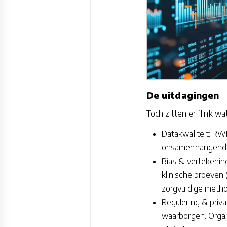
De uitdagingen
Toch zitten er flink w
Datakwaliteit: RW
onsamenhangende 
Bias & vertekening
klinische proeven
zorgvuldige metho
Regulering & priv
waarborgen. Organ