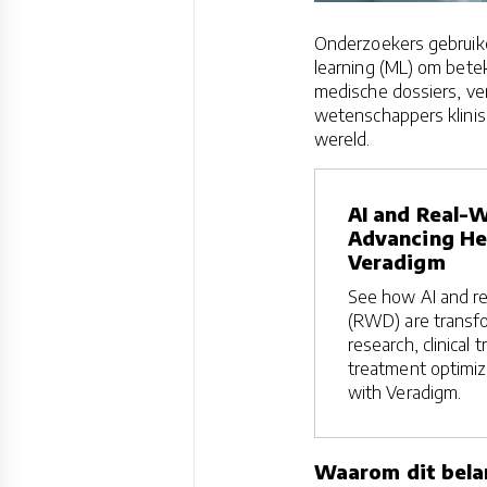
Onderzoekers gebruik
learning (ML) om betek
medische dossiers, ve
wetenschappers klinis
wereld.
AI and Real-W
Advancing Hea
Veradigm
See how AI and re
(RWD) are transfo
research, clinical t
treatment optimiz
with Veradigm.
Waarom dit belan