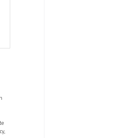
n
te
cy,