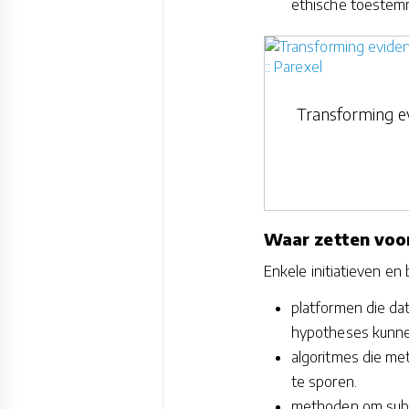
ethische toestemm
Transforming ev
Waar zetten voor
Enkele initiatieven en 
platformen die da
hypotheses kunne
algoritmes die me
te sporen.
methoden om subgr