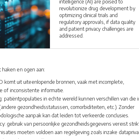
intelligence (AI) are poised to
revolutionize drug development by
optimizing clinical trials and
regulatory approvals, if data quality
and patient privacy challenges are
addressed.
at haken en ogen aan:
D komt uit uiteenlopende bronnen, vaak met incomplete,
of inconsistente informatie.
: patiëntpopulaties in echte wereld kunnen verschillen van die i
 (andere gezondheidsstatussen, comorbiditeiten, etc.). Zonder
dologische aanpak kan dat leiden tot verkeerde conclusies.
acy: gebruik van persoonlijke gezondheidsgegevens vereist strik
isaties moeten voldoen aan regelgeving zoals inzake datapriva