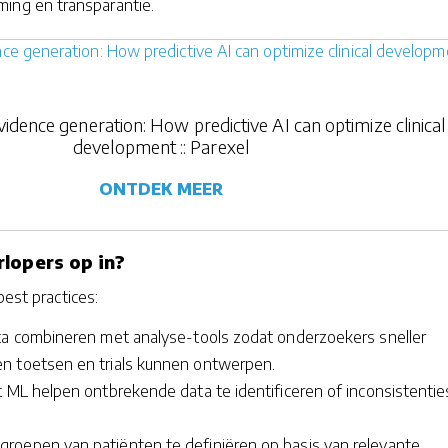
ing en transparantie.
idence generation: How predictive AI can optimize clinical
development :: Parexel
ONTDEK MEER
lopers op in?
best practices:
ta combineren met analyse-tools zodat onderzoekers sneller
n toetsen en trials kunnen ontwerpen.
t ML helpen ontbrekende data te identificeren of inconsistentie
oepen van patiënten te definiëren op basis van relevante