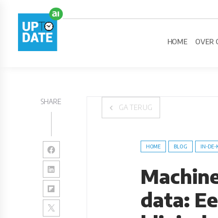
HOME
OVER 
SHARE
GA TERUG
HOME
BLOG
IN-DE-
Machine
data: E