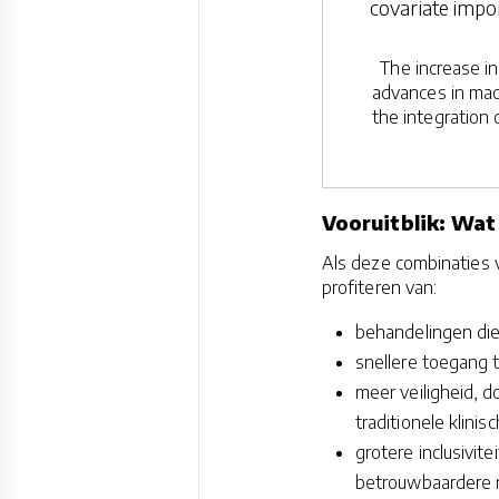
covariate impor
The increase in
advances in mac
the integration 
Vooruitblik: Wat
Als deze combinaties
profiteren van:
behandelingen die 
snellere toegang 
meer veiligheid, 
traditionele klini
grotere inclusivite
betrouwbaardere r