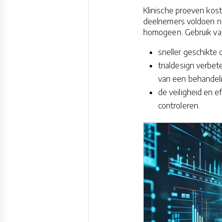
Klinische proeven koste
deelnemers voldoen nie
homogeen. Gebruik v
sneller geschikte 
trialdesign verbe
van een behandel
de veiligheid en 
controleren.