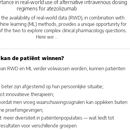
tance in real‐world use of alternative intravenous dosing
regimens for atezolizumab
 the availability of real‐world data (RWD), in combination with
hine learning (ML) methods, provides a unique opportunity for
of the two to explore complex clinical pharmacology questions.
Here we ...
 kan de patiënt winnen?
 van RWD en ML verder volwassen worden, kunnen patiënten
beter zijn afgestemd op hun persoonlijke situatie;
tot innovatieve therapieën;
doordat men vroeg waarschuwingssignalen kan oppikken buiten
sche proefomgevingen;
it: meer diversiteit in patiëntenpopulaties — wat leidt tot
esultaten voor verschillende groepen.