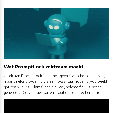
Wat PromptLock zeldzaam maakt
Uniek aan PromptLock is dat het geen statische code bevat,
maar bij elke uitvoering via een lokaal taalmodel (bijvoorbeeld
gpt-oss:20b via Ollama) een nieuwe, polymorfe Lua-script
genereert. Die variaties tarten traditionele detectiemethoden.