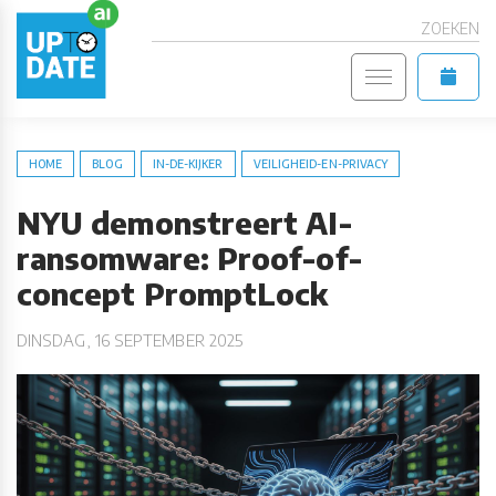
ZOEKEN
HOME
BLOG
IN-DE-KIJKER
VEILIGHEID-EN-PRIVACY
NYU demonstreert AI-
ransomware: Proof-of-
concept PromptLock
DINSDAG, 16 SEPTEMBER 2025