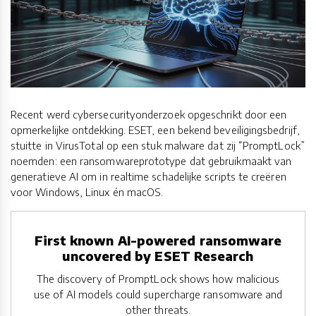
Recent werd cybersecurityonderzoek opgeschrikt door een
opmerkelijke ontdekking. ESET, een bekend beveiligingsbedrijf,
stuitte in VirusTotal op een stuk malware dat zij “PromptLock”
noemden: een ransomwareprototype dat gebruikmaakt van
generatieve AI om in realtime schadelijke scripts te creëren
voor Windows, Linux én macOS.
First known AI-powered ransomware
uncovered by ESET Research
The discovery of PromptLock shows how malicious
use of AI models could supercharge ransomware and
other threats.