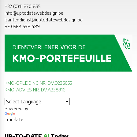
+32 (0)11 870 835
info@uptodatewebdesign.be
klantendienst@uptodatewebdesign.be
BE 0568.498.489
KMO-OPLEIDING NR: DV.O236055
KMO-ADVIES NR: DV.A238916
Powered by
Translate
UP-TO-DATE
AI
Today