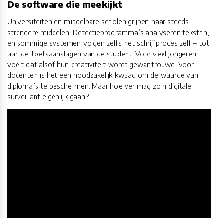
De software die meekijkt
Universiteiten en middelbare scholen grijpen naar steeds
strengere middelen. Detectieprogramma’s analyseren teksten,
en sommige systemen volgen zelfs het schrijfproces zelf – tot
aan de toetsaanslagen van de student. Voor veel jongeren
voelt dat alsof hun creativiteit wordt gewantrouwd. Voor
docenten is het een noodzakelijk kwaad om de waarde van
diploma’s te beschermen. Maar hoe ver mag zo’n digitale
surveillant eigenlijk gaan?