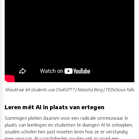
Should we let students use ChatGPT? | Natasha Berg | TEDxSioux Falls
Leren mét AI in plaats van ertegen
Sommigen pleiten daarom voor een radicale ommezwaai. In
plaats van leerlingen en studenten te dwingen AI te ontwijken,
zouden scholen hen juist moeten leren hoe ze er verstandig
mee omgaan. AI-vaardigheden zouden net zo goed een