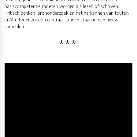
basiscompetentie moeten worden als lezen of schrijven.
Kritisch denken, brononderzoek en het herkennen van fouten
in AI-uitvoer zouden centraal kunnen staan in een nieuw
curriculum.