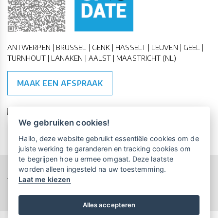
ANTWERPEN | BRUSSEL | GENK | HASSELT | LEUVEN | GEEL |
TURNHOUT | LANAKEN | AALST | MAASTRICHT (NL)
MAAK EEN AFSPRAAK
🇪🇺 🇧🇪
ESG Compliant
| 🇺🇳
SDG Doelen
We gebruiken cookies!
Vrijblijvende kennismaking?
Boek
Hallo, deze website gebruikt essentiële cookies om de
een persoonlijke demo.
juiste werking te garanderen en tracking cookies om
te begrijpen hoe u ermee omgaat. Deze laatste
worden alleen ingesteld na uw toestemming.
Copyright All Rights Reserved © 2015-2026 UP-TO-DATE
Laat me kiezen
WebDesign
Maandelijks gratis opleidingen
voor UP-TO-DATE Klanten:
Privacy & Cookies
Locations
Algemene Voorwaarden
Schrijf je nu in!
Alles accepteren