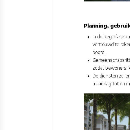
Planning, gebrui
In de beginfase z
vertrouwd te raken
boord.
Gemeenschapsritten
zodat bewoners f
De diensten zullen 
maandag tot en met