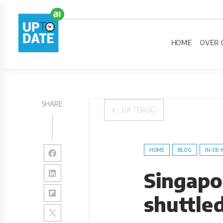
HOME
OVER 
SHARE
GA TERUG
HOME
BLOG
IN-DE-
Singapor
shuttle