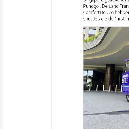
Punggol. De Land Trans
ComfortDelGro hebben 
shuttles die de “first-