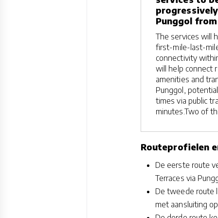
progressively
Punggol from
The services will 
first-mile-last-mi
connectivity with
will help connect 
amenities and tra
Punggol, potential
times via public tr
minutes.Two of the
Routeprofielen e
De eerste route ve
Terraces via Pungg
De tweede route l
met aansluiting o
De derde route ko