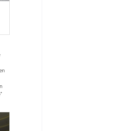
e
 en
en
e”