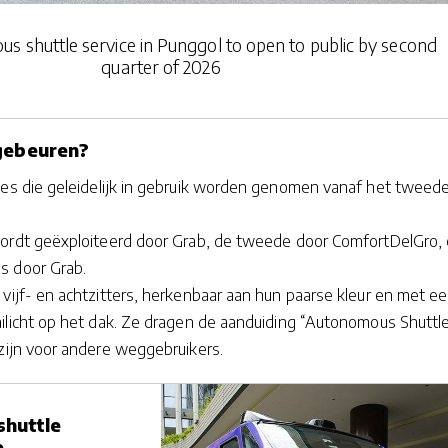
us shuttle service in Punggol to open to public by second
quarter of 2026
gebeuren?
tes die geleidelijk in gebruik worden genomen vanaf het tweed
ordt geëxploiteerd door Grab, de tweede door ComfortDelGro,
s door Grab.
 vijf- en achtzitters, herkenbaar aan hun paarse kleur en met e
ilicht op het dak. Ze dragen de aanduiding “Autonomous Shuttl
 zijn voor andere weggebruikers.
huttle
e