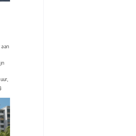
r aan
jn
 uur,
g.