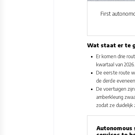
First autonomo
Wat staat er te 
Er komen drie rou
kwartaal van 2026.
De eerste route w
de derde eveneen
De voertuigen zijn
amberkleurig zwaa
zodat ze duidelijk
Autonomous s
services to b