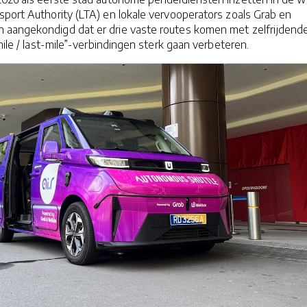
port Authority (LTA) en lokale vervooperators zoals Grab en
aangekondigd dat er drie vaste routes komen met zelfrijdend
mile / last-mile”-verbindingen sterk gaan verbeteren.