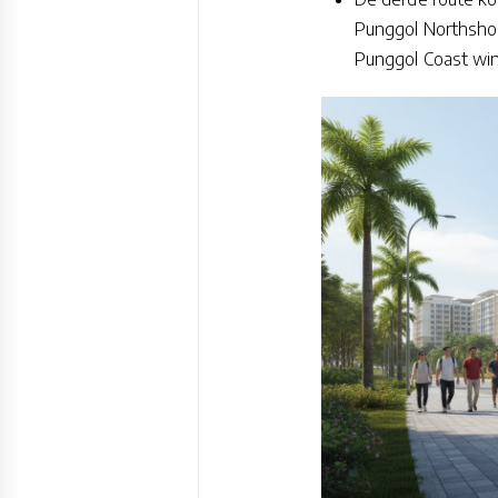
Punggol Northshor
Punggol Coast win