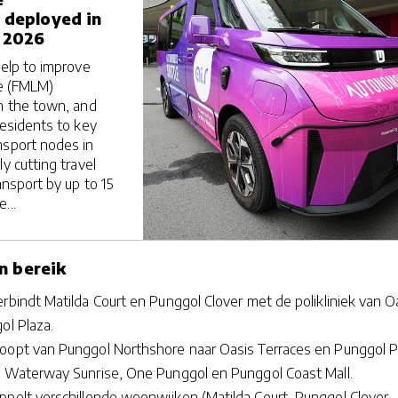
 deployed in
 2026
help to improve
le (FMLM)
in the town, and
residents to key
nsport nodes in
ly cutting travel
ansport by up to 15
...
n bereik
rbindt Matilda Court en Punggol Clover met de polikliniek van O
ol Plaza.
oopt van Punggol Northshore naar Oasis Terraces en Punggol P
p Waterway Sunrise, One Punggol en Punggol Coast Mall.
ppelt verschillende woonwijken (Matilda Court, Punggol Clover,