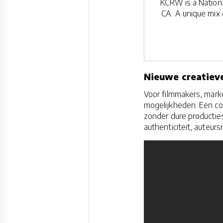
KCRW is a Nationa
CA. A unique mix 
Nieuwe creatiev
Voor filmmakers, mark
mogelijkheden. Een c
zonder dure producties
authenticiteit, auteursr