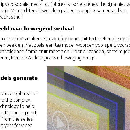
ips op sociale media tot fotorealistische scènes die bijna niet v
 zijn. Maar achter dit wonder gaat een complex samenspel van
acht schuil.
eeld naar bewegend verhaal
 die video’s maken, zijn voortgekomen uit technieken die eerst
 en beelden. Net zoals een taalmodel woorden voorspelt, voors
t volgende frame eruit moet zien. Door duizenden, soms miljo
ren, leert de AI de logica van beweging en tijd.
dels generate
view Explains: Let
gle the complex,
chnology to help
hat’s coming next.
 from the series
ig year for video