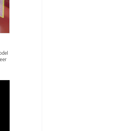
odel
neer