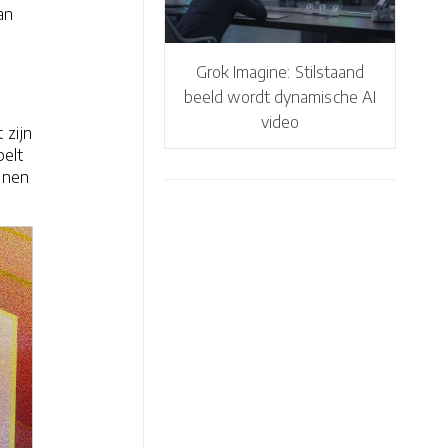
an
Grok Imagine: Stilstaand
beeld wordt dynamische AI
video
 zijn
pelt
enen