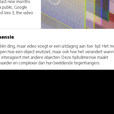
 last nine months
 public, Google
d Veo 3, the video
mensie
én ding, maar video voegt er een uitdaging aan toe: tijd. Het m
ijpen hoe een object eruitziet, maar ook hoe het verandert wan
f interageert met andere objecten. Deze tijdsdimensie maakt
waarder en complexer dan hun beeldende tegenhangers.