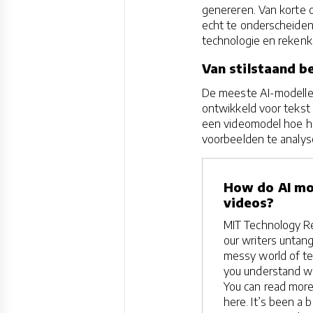
genereren. Van korte cl
echt te onderscheiden
technologie en rekenkr
Van stilstaand b
De meeste AI-modellen
ontwikkeld voor tekst
een videomodel hoe he
voorbeelden te analyse
How do AI mo
videos?
MIT Technology Re
our writers untan
messy world of te
you understand w
You can read more
here. It’s been a b