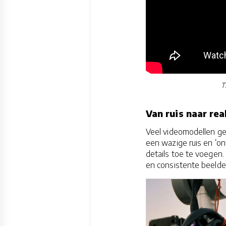
T
Van ruis naar re
Veel videomodellen geb
een wazige ruis en ‘o
details toe te voegen
en consistente beelde