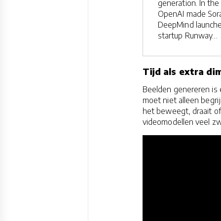
generation. In the
OpenAI made Sora
DeepMind launche
startup Runway…
Tijd als extra di
Beelden genereren is é
moet niet alleen begr
het beweegt, draait o
videomodellen veel z