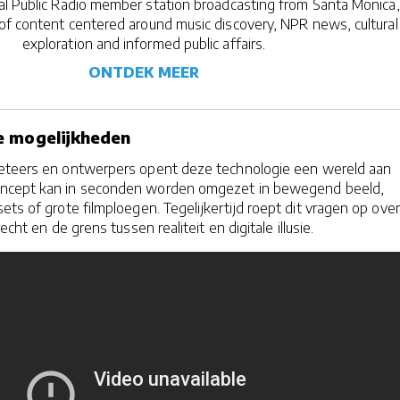
l Public Radio member station broadcasting from Santa Monica,
of content centered around music discovery, NPR news, cultural
exploration and informed public affairs.
ONTDEK MEER
e mogelijkheden
eteers en ontwerpers opent deze technologie een wereld aan
oncept kan in seconden worden omgezet in bewegend beeld,
ets of grote filmploegen. Tegelijkertijd roept dit vragen op over
echt en de grens tussen realiteit en digitale illusie.