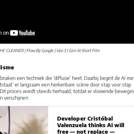
HE CLEANER | Flow By Google | Veo 3 | Gen AI Short Film
alisme
ruiken een techniek die ‘diffusie’ heet. Daarbij begint de AI me
ntstaat’ er langzaam een herkenbare scène door stap voor stap
. Dit proces wordt steeds herhaald, totdat er vloeiende bewegi
n verschijnen.
Developer Cristóbal
Valenzuela thinks AI will
free — not replace —