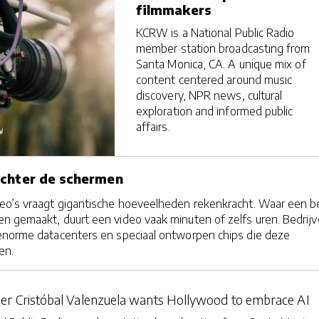
filmmakers
KCRW is a National Public Radio
member station broadcasting from
Santa Monica, CA. A unique mix of
content centered around music
discovery, NPR news, cultural
exploration and informed public
affairs.
achter de schermen
eo’s vraagt gigantische hoeveelheden rekenkracht. Waar een b
n gemaakt, duurt een video vaak minuten of zelfs uren. Bedrij
enorme datacenters en speciaal ontworpen chips die deze
en.
r Cristóbal Valenzuela wants Hollywood to embrace AI