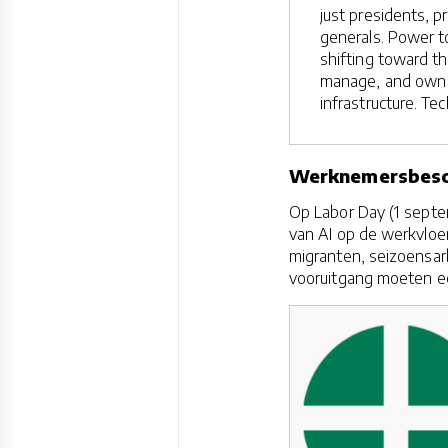
just presidents, p
generals. Power t
shifting toward t
manage, and own d
infrastructure. Tec
Werknemersbesch
Op Labor Day (1 septe
van AI op de werkvloe
migranten, seizoensar
vooruitgang moeten ee