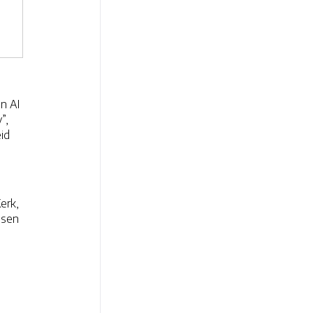
n AI
”,
id
erk,
nsen