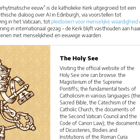
rhytmatische eeuw” is de katholieke Kerk uitgegroeid tot een
thische dialoog over AI in Edinburgh, via voorstellen tot
ing in het Vaticaan, tot
pleidooien voor menselijke waardigheid
ing in internationaal gezag – de Kerk blijft vasthouden aan haa
dienen met menselijkheid en eeuwige waarden.
The Holy See
Visiting the official website of the
Holy See one can browse: the
Magisterium of the Supreme
Pontiffs; the fundamental texts of
Catholicism in various languages (th
Sacred Bible, the Catechism of the
Catholic Church, the documents of
the Second Vatican Council and the
Code of Canon Law); the document
of Dicasteries, Bodies and
Institutions of the Roman Curia.