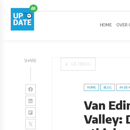
HOME
OVER 
SHARE
GA TERUG
HOME
BLOG
IN-DE-
Van Edi
Valley: 