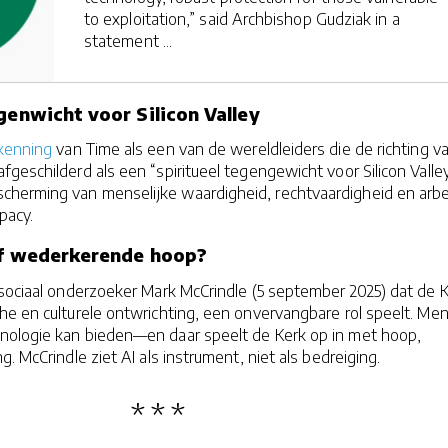
to exploitation,” said Archbishop Gudziak in a
statement ...
genwicht voor Silicon Valley
kenning
van Time als een van de wereldleiders die de richting va
fgeschilderd als een “spiritueel tegengewicht voor Silicon Valley
cherming van menselijke waardigheid, rechtvaardigheid en arbe
apacy.
of wederkerende hoop?
sociaal onderzoeker Mark McCrindle (5 september 2025) dat de K
he en culturele ontwrichting, een onvervangbare rol speelt. Me
ologie kan bieden—en daar speelt de Kerk op in met hoop,
. McCrindle ziet AI als instrument, niet als bedreiging.