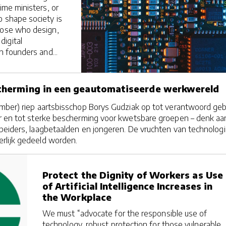
rime ministers, or
o shape society is
hose who design,
igital
h founders and...
erming in een geautomatiseerde werkwereld
mber) riep aartsbisschop Borys Gudziak op tot verantwoord geb
r en tot sterke bescherming voor kwetsbare groepen – denk aa
beiders, laagbetaalden en jongeren. De vruchten van technolog
rlijk gedeeld worden.
Protect the Dignity of Workers as Use
of Artificial Intelligence Increases in
the Workplace
We must “advocate for the responsible use of
technology, robust protection for those vulnerable