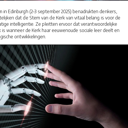
 in Edinburgh (2–3 september 2025) benadrukten denkers,
lijken dat de Stem van de Kerk van vitaal belang is voor de
ge intelligentie. Ze pleitten ervoor dat verantwoordelijke
k is wanneer de Kerk haar eeuwenoude sociale leer deelt en
ogische ontwikkelingen.