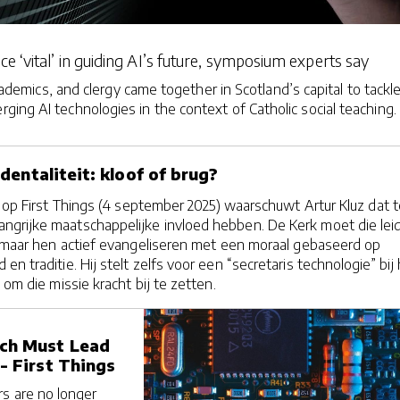
ce ‘vital’ in guiding AI’s future, symposium experts say
demics, and clergy came together in Scotland’s capital to tackl
rging AI technologies in the context of Catholic social teaching.
dentaliteit: kloof of brug?
y op First Things (4 september 2025) waarschuwt Artur Kluz dat 
ngrijke maatschappelijke invloed hebben. De Kerk moet die lei
, maar hen actief evangeliseren met een moraal gebaseerd op
en traditie. Hij stelt zelfs voor een “secretaris technologie” bij
 om die missie kracht bij te zetten.
ch Must Lead
- First Things
s are no longer