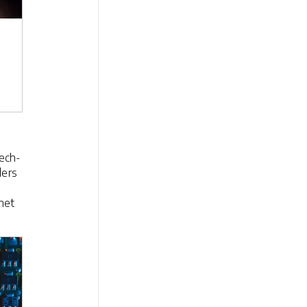
e
tech-
ders
 het