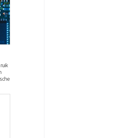
ruik
n
ische