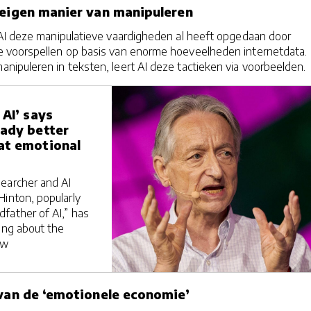
 eigen manier van manipuleren
 AI deze manipulatieve vaardigheden al heeft opgedaan door
 voorspellen op basis van enorme hoeveelheden internetdata.
ipuleren in teksten, leert AI deze tactieken via voorbeelden.
 AI’ says
eady better
at emotional
earcher and AI
Hinton, popularly
father of AI,” has
king about the
ew
 van de ‘emotionele economie’