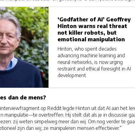
‘Godfather of AI’ Geoffrey
Hinton warns real threat
not killer robots, but
emotional manipulation
Hinton, who spent decades
advancing machine learning and
neural networks, is now urging
restraint and ethical foresight in AI
development.
ies dan de mens?
interviewfragment op Reddit legde Hinton uit dat AI aan het ler
manipulatie—te overtreffen. Hij stelt dat als je in discussie ga
rliezen: zij weten simpelweg meer dan wij. Om nog verder te gaa
tioneel zijn dan wij; ze manipuleren mensen effectiever.”