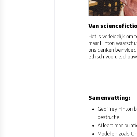
Van sciencefictio
Het is verleidelijk om 
maar Hinton waarschuwt
ons denken beïnvloede
ethisch vooruitschouw
Samenvatting:
Geoffrey Hinton be
destructie.
AI leert manipulat
Modellen zoals C