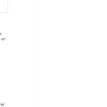
e
d en
ie’.