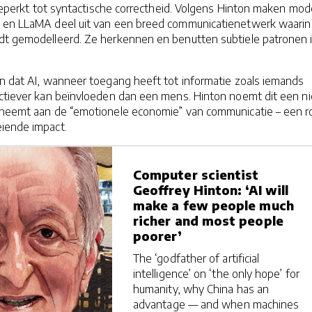
r beperkt tot syntactische correctheid. Volgens Hinton maken mod
 en LLaMA deel uit van een breed communicatienetwerk waarin
dt gemodelleerd. Ze herkennen en benutten subtiele patronen 
an dat AI, wanneer toegang heeft tot informatie zoals iemands
ectiever kan beïnvloeden dan een mens. Hinton noemt dit een n
elneemt aan de “emotionele economie” van communicatie – een r
iende impact.
Computer scientist
Geoffrey Hinton: ‘AI will
make a few people much
richer and most people
poorer’
The ‘godfather of artificial
intelligence’ on ‘the only hope’ for
humanity, why China has an
advantage — and when machines