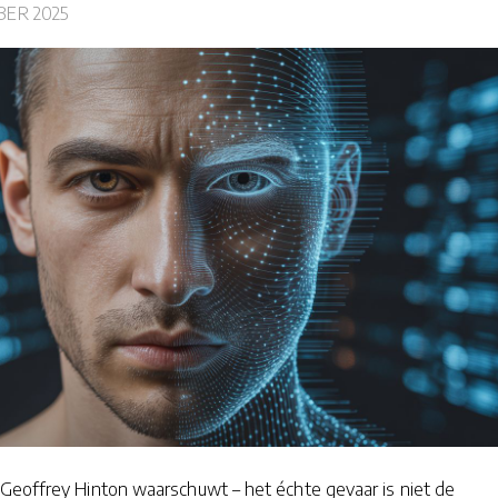
ER 2025
Geoffrey Hinton waarschuwt – het échte gevaar is niet de