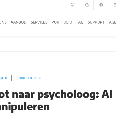
ONS
AANBOD
SERVICES
PORTFOLIO
FAQ
SUPPORT
AG
KIJKER
TECHNOLOGIE-EN-AI
ot naar psycholoog: AI
anipuleren