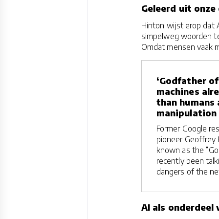
Geleerd uit onze
Hinton wijst erop dat
simpelweg woorden te
Omdat mensen vaak man
‘Godfather of
machines alr
than humans 
manipulation
Former Google res
pioneer Geoffrey 
known as the “God
recently been tal
dangers of the n
AI als onderdeel