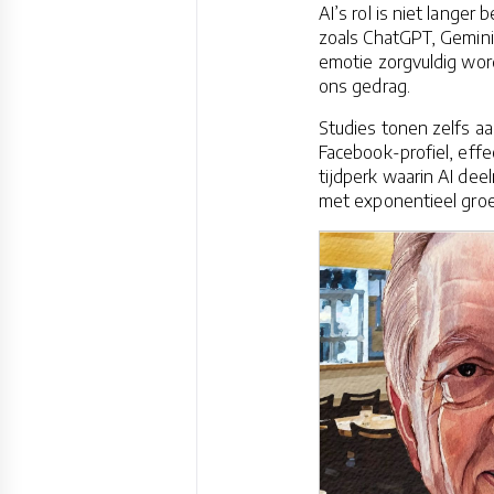
AI’s rol is niet lange
zoals ChatGPT, Gemini
emotie zorgvuldig wor
ons gedrag.
Studies tonen zelfs a
Facebook-profiel, eff
tijdperk waarin AI de
met exponentieel groe