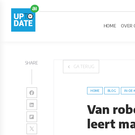
HOME
OVER 
SHARE
GA TERUG
HOME
BLOG
IN-DE-
Van rob
leert m