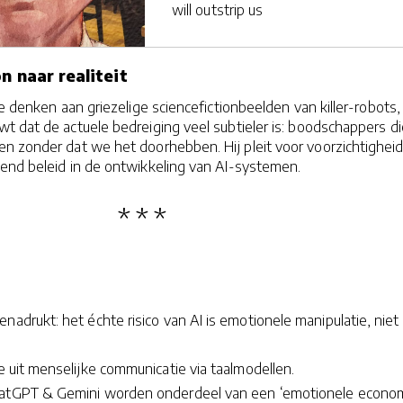
will outstrip us
n naar realiteit
te denken aan griezelige sciencefictionbeelden van killer-robots,
 dat de actuele bedreiging veel subtieler is: boodschappers di
n zonder dat we het doorhebben. Hij pleit voor voorzichtighei
end beleid in de ontwikkeling van AI-systemen.
nadrukt: het échte risico van AI is emotionele manipulatie, niet
ie uit menselijke communicatie via taalmodellen.
hatGPT & Gemini worden onderdeel van een ‘emotionele econom