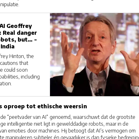
ipulatie.
AI Geoffrey
: Real danger
robots, but… -
India
rey Hinton, the
 cautions that
nce could soon
bilities, including
ation.
s oproep tot ethische weersin
 de “peetvader van AI” genoemd, waarschuwt dat de grootste
e intelligentie niet ligt in gewelddadige robots, maar in de
van emoties door machines. Hij betoogt dat AI’s vermogen om
e manipuleren subtieler én gevaarlijker is dan fysieke bedreigin