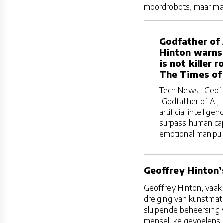
moordrobots, maar man
Godfather of 
Hinton warns
is not killer 
The Times of 
Tech News : Geoff
"Godfather of AI,"
artificial intellige
surpass human capa
emotional manipul
Geoffrey Hinton’
Geoffrey Hinton, vaak
dreiging van kunstmatig
sluipende beheersing 
menselijke gevoelens t