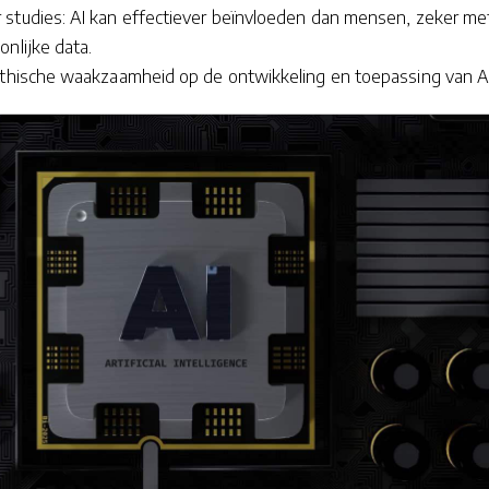
studies: AI kan effectiever beïnvloeden dan mensen, zeker me
nlijke data.
ethische waakzaamheid op de ontwikkeling en toepassing van AI