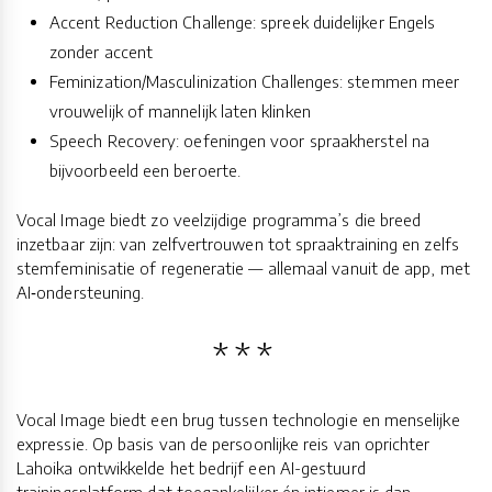
Accent Reduction Challenge: spreek duidelijker Engels
zonder accent
Feminization/Masculinization Challenges: stemmen meer
vrouwelijk of mannelijk laten klinken
Speech Recovery: oefeningen voor spraakherstel na
bijvoorbeeld een beroerte.
Vocal Image biedt zo veelzijdige programma’s die breed
inzetbaar zijn: van zelfvertrouwen tot spraaktraining en zelfs
stemfeminisatie of regeneratie — allemaal vanuit de app, met
AI‑ondersteuning.
Vocal Image biedt een brug tussen technologie en menselijke
expressie. Op basis van de persoonlijke reis van oprichter
Lahoika ontwikkelde het bedrijf een AI-gestuurd
trainingsplatform dat toegankelijker én intiemer is dan