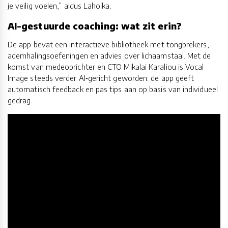
je veilig voelen,” aldus Lahoika.
AI-gestuurde coaching: wat zit erin?
De app bevat een interactieve bibliotheek met tongbrekers,
ademhalingsoefeningen en advies over lichaamstaal. Met de
komst van medeoprichter en CTO Mikalai Karaliou is Vocal
Image steeds verder AI‑gericht geworden: de app geeft
automatisch feedback en pas tips aan op basis van individueel
gedrag.