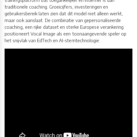
traditionele coaching. Groeicijfers, investeringen en
gebruikersbereik laten zien dat dit model niet alleen werkt,
maar ook aanslaat. De combinatie van gepersonaliseerde
coaching, een rijke dataset en sterke Europese verankering
positioneert Vocal Image als een toonaangevende speler op
het snijvlak van EdTech en AI-stemtechnologie.