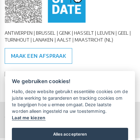
ANTWERPEN | BRUSSEL | GENK | HASSELT | LEUVEN | GEEL |
TURNHOUT | LANAKEN | AALST | MAASTRICHT (NL)
MAAK EEN AFSPRAAK
🇪🇺 🇧🇪
ESG Compliant
| 🇺🇳
SDG Doelen
We gebruiken cookies!
Vrijblijvende kennismaking?
Boek
Hallo, deze website gebruikt essentiële cookies om de
een persoonlijke demo.
juiste werking te garanderen en tracking cookies om
te begrijpen hoe u ermee omgaat. Deze laatste
worden alleen ingesteld na uw toestemming.
Copyright All Rights Reserved © 2015-2026 UP-TO-DATE
Laat me kiezen
WebDesign
Maandelijks gratis opleidingen
voor UP-TO-DATE Klanten:
Privacy & Cookies
Locations
Algemene Voorwaarden
Schrijf je nu in!
Alles accepteren