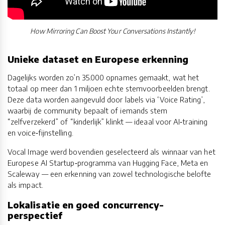
How Mirroring Can Boost Your Conversations Instantly!
Unieke dataset en Europese erkenning
Dagelijks worden zo’n 35.000 opnames gemaakt, wat het
totaal op meer dan 1 miljoen echte stemvoorbeelden brengt.
Deze data worden aangevuld door labels via ‘Voice Rating’,
waarbij de community bepaalt of iemands stem
“zelfverzekerd” of “kinderlijk” klinkt — ideaal voor AI‑training
en voice‑fijnstelling.
Vocal Image werd bovendien geselecteerd als winnaar van het
Europese AI Startup‑programma van Hugging Face, Meta en
Scaleway — een erkenning van zowel technologische belofte
als impact.
Lokalisatie en goed concurrency-
perspectief