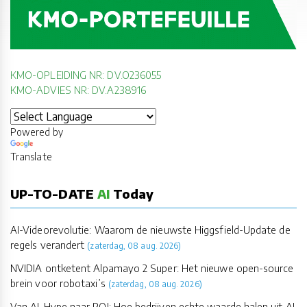
KMO-OPLEIDING NR: DV.O236055
KMO-ADVIES NR: DV.A238916
Powered by
Translate
UP-TO-DATE
AI
Today
AI-Videorevolutie: Waarom de nieuwste Higgsfield-Update de
regels verandert
(zaterdag, 08 aug. 2026)
NVIDIA ontketent Alpamayo 2 Super: Het nieuwe open-source
brein voor robotaxi’s
(zaterdag, 08 aug. 2026)
Van AI-Hype naar ROI: Hoe bedrijven echte waarde halen uit AI