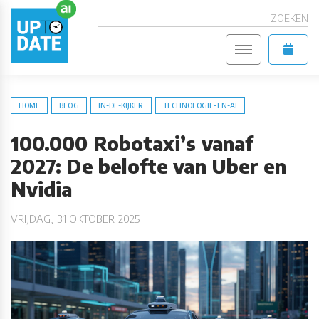
ZOEKEN
HOME
BLOG
IN-DE-KIJKER
TECHNOLOGIE-EN-AI
100.000 Robotaxi’s vanaf
2027: De belofte van Uber en
Nvidia
VRIJDAG, 31 OKTOBER 2025