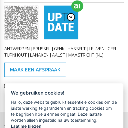
ANTWERPEN | BRUSSEL | GENK | HASSELT | LEUVEN | GEEL |
TURNHOUT | LANAKEN | AALST | MAASTRICHT (NL)
MAAK EEN AFSPRAAK
🇪🇺 🇧🇪
ESG Compliant
| 🇺🇳
SDG Doelen
We gebruiken cookies!
Vrijblijvende kennismaking?
Boek
Hallo, deze website gebruikt essentiële cookies om de
een persoonlijke demo.
juiste werking te garanderen en tracking cookies om
te begrijpen hoe u ermee omgaat. Deze laatste
worden alleen ingesteld na uw toestemming.
Copyright All Rights Reserved © 2015-2026 UP-TO-DATE
Laat me kiezen
WebDesign
Maandelijks gratis opleidingen