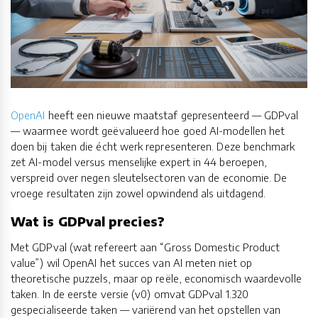
OpenAI
heeft een nieuwe maatstaf gepresenteerd — GDPval
— waarmee wordt geëvalueerd hoe goed AI-modellen het
doen bij taken die écht werk representeren. Deze benchmark
zet AI-model versus menselijke expert in 44 beroepen,
verspreid over negen sleutelsectoren van de economie. De
vroege resultaten zijn zowel opwindend als uitdagend.
Wat is GDPval precies?
Met GDPval (wat refereert aan “Gross Domestic Product
value”) wil OpenAI het succes van AI meten niet op
theoretische puzzels, maar op reële, economisch waardevolle
taken. In de eerste versie (v0) omvat GDPval 1.320
gespecialiseerde taken — variërend van het opstellen van