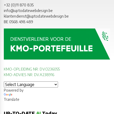
+32 (0)11 870 835
info@uptodatewebdesign.be
klantendienst@uptodatewebdesign.be
BE 0568.498.489
KMO-OPLEIDING NR: DV.O236055
KMO-ADVIES NR: DV.A238916
Powered by
Translate
UP-TO-DATE
AI
Today