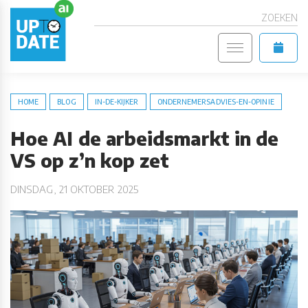
ZOEKEN
HOME
BLOG
IN-DE-KIJKER
ONDERNEMERSADVIES-EN-OPINIE
Hoe AI de arbeidsmarkt in de
VS op z’n kop zet
DINSDAG, 21 OKTOBER 2025