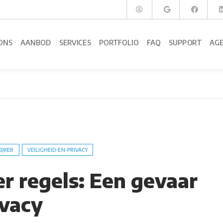
ONS
AANBOD
SERVICES
PORTFOLIO
FAQ
SUPPORT
AG
KIJKER
VEILIGHEID-EN-PRIVACY
r regels: Een gevaar
ivacy