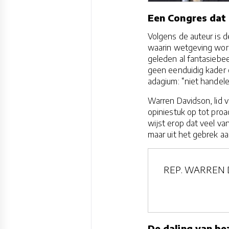
Een Congres dat n
Volgens de auteur is d
waarin wetgeving word
geleden al fantasiebe
geen eenduidig kader o
adagium: “niet handelen
Warren Davidson, lid 
opiniestuk op tot pro
wijst erop dat veel van
maar uit het gebrek aan
REP. WARREN DAV
De daling van be