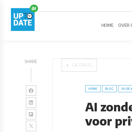
HOME
OVER 
SHARE
GA TERUG
HOME
BLOG
IN-DE-
AI zonde
voor pr