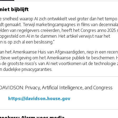
iet bijblijft
e snelheid waarop AI zich ontwikkelt veel groter dan het tempo
t gemaakt. Terwijl marketingcampagnes in films van decennial
elden van regelgevers creëerden, heeft het Congres anno 2025
pgesteld om AI in te dammen. Het artikel verwijst naar het
 is op zich al een beslissing.”
van het Amerikaanse Huis van Afgevaardigden, riep in een recen
actieve wetgeving om het Amerikaanse publiek te beschermen. H
 de grootste risico’s van AI niet voortkomen uit de technologie z
 duidelijke privacygaranties.
IDSON: Privacy, Artificial Intelligence, and Congress
https://davidson.house.gov
zoekers: Alarm voor media