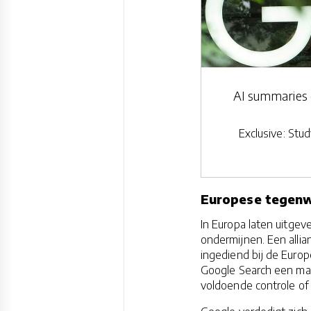
AI summaries c
Exclusive: Stud
Europese tegenw
In Europa laten uitge
ondermijnen. Een allia
ingediend bij de Euro
Google Search een mac
voldoende controle o