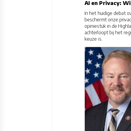
AI en Privacy: Wi
In het huidige debat ov
beschermt onze privacy
opiniestuk in de High
achterloopt bij het re
keuze is.