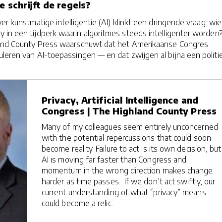
e schrijft de regels?
er kunstmatige intelligentie (AI) klinkt een dringende vraag: wie
 in een tijdperk waarin algoritmes steeds intelligenter worden
land County Press waarschuwt dat het Amerikaanse Congres
guleren van AI-toepassingen — en dat zwijgen al bijna een politi
Privacy, Artificial Intelligence and
Congress | The Highland County Press
Many of my colleagues seem entirely unconcerned
with the potential repercussions that could soon
become reality. Failure to act is its own decision, but
AI is moving far faster than Congress and
momentum in the wrong direction makes change
harder as time passes. If we don’t act swiftly, our
current understanding of what “privacy” means
could become a relic.