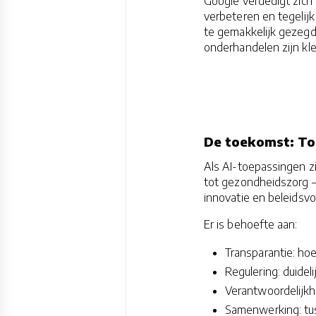
Google verdedigt zich
verbeteren en tegelijk 
te gemakkelijk gezegd:
onderhandelen zijn kle
De toekomst: Toe
Als AI-toepassingen z
tot gezondheidszorg — 
innovatie en beleidsv
Er is behoefte aan:
Transparantie: ho
Regulering: duidel
Verantwoordelijkhe
Samenwerking: tus