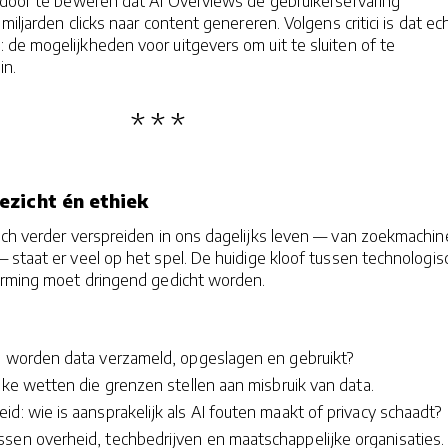
 door te beweren dat AI Overviews de gebruikerservaring
miljarden clicks naar content genereren. Volgens critici is dat ec
 de mogelijkheden voor uitgevers om uit te sluiten of te
in.
zicht én ethiek
ich verder verspreiden in ons dagelijks leven — van zoekmachin
staat er veel op het spel. De huidige kloof tussen technologis
orming moet dringend gedicht worden.
e worden data verzameld, opgeslagen en gebruikt?
ijke wetten die grenzen stellen aan misbruik van data.
id: wie is aansprakelijk als AI fouten maakt of privacy schaadt?
sen overheid, techbedrijven en maatschappelijke organisaties.