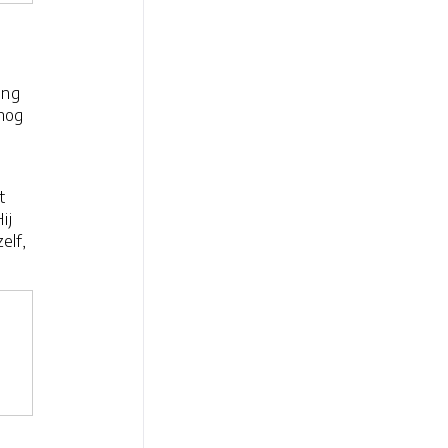
ang
 nog
t
ij
elf,