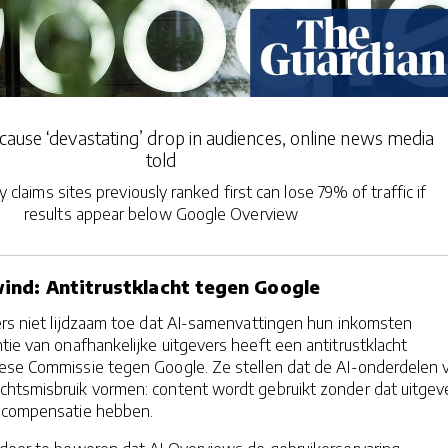
ause ‘devastating’ drop in audiences, online news media
told
y claims sites previously ranked first can lose 79% of traffic if
results appear below Google Overview
ind: Antitrustklacht tegen Google
vers niet lijdzaam toe dat AI-samenvattingen hun inkomsten
ntie van onafhankelijke uitgevers heeft een antitrustklacht
pese Commissie tegen Google. Ze stellen dat de AI-onderdelen 
htsmisbruik vormen: content wordt gebruikt zonder dat uitgev
f compensatie hebben.