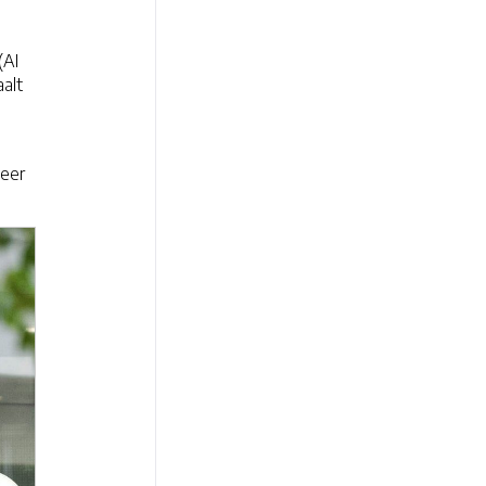
(AI
alt
keer