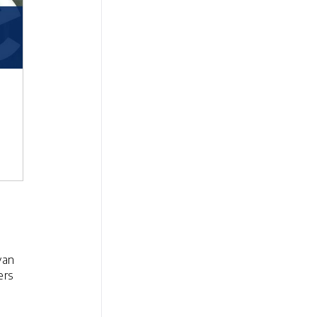
van
ers