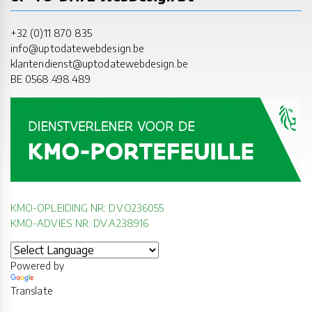
+32 (0)11 870 835
info@uptodatewebdesign.be
klantendienst@uptodatewebdesign.be
BE 0568.498.489
KMO-OPLEIDING NR: DV.O236055
KMO-ADVIES NR: DV.A238916
Powered by
Translate