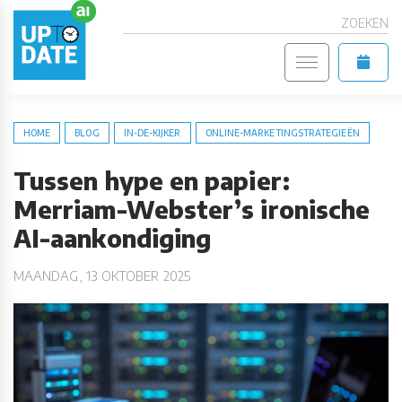
ZOEKEN
HOME
BLOG
IN-DE-KIJKER
ONLINE-MARKETINGSTRATEGIEËN
Tussen hype en papier:
Merriam-Webster’s ironische
AI-aankondiging
MAANDAG, 13 OKTOBER 2025